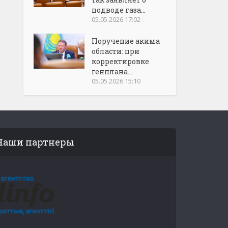
подводе газа...
05.05.2026 17:02
Поручение акима
области: при
корректировке
генплана...
05.05.2026 15:10
Наши партнеры