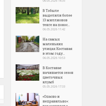
06.05.2026 14:35
В Тобыле
выделили более
13 миллионов
тенге на покос...
06.05.2026 11:42
На самых
маленьких
улицах Костаная
в этом году...
06.05.2026 10:53
В Костанае
начинается сезон
цветочных
клумб
05.05.2026 17:33
«Опасно и
неправильно»:
так заявляет о