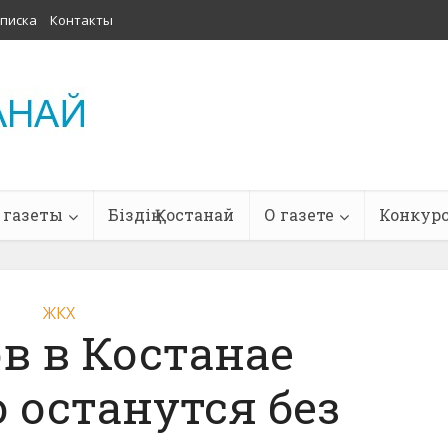
писка
Контакты
 газеты
Біздің Қостанай
О газете
Конкур
ЖКХ
в в Костанае
 останутся без