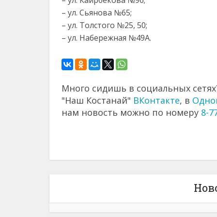
– ул. Каирбекова №96;
– ул. Сьянова №65;
– ул. Толстого №25, 50;
– ул. Набережная №49А.
Много сидишь в социальных сетях?
"Наш Костанай"
ВКонтакте
, в
Одно
нам новость можно по номеру
8-7
Нов