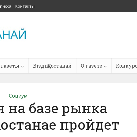
писка
Контакты
 газеты
Біздің Қостанай
О газете
Конкур
Социум
я на базе рынка
Костанае пройдет