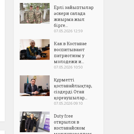
Ерлі зайыптылар
әскери салада
жиырма жыл
бірге...
07.05.2026 12:59
Как в Костанае
воспитывают
патриотизм у
молодежи и...
07.05.2026 10:50
Құрметті
қостанайлықтар,
сіздерді Отан
қорғаушылар...
07.05.2026 09:10
Duty free
открылся в
костанайском
международном..