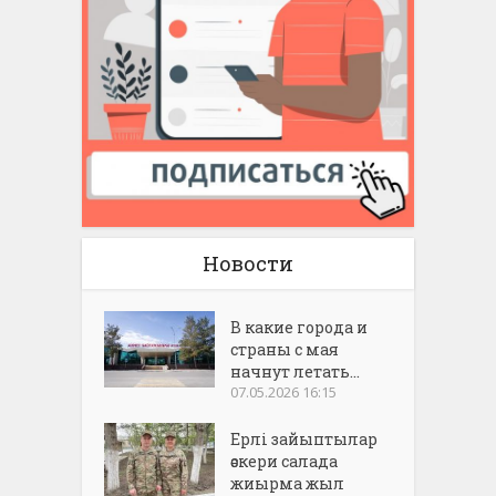
Новости
В какие города и
страны с мая
начнут летать...
07.05.2026 16:15
Ерлі зайыптылар
әскери салада
жиырма жыл