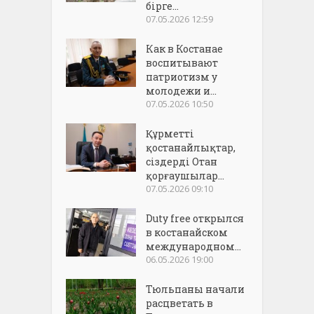
бірге...
07.05.2026 12:59
Как в Костанае
воспитывают
патриотизм у
молодежи и...
07.05.2026 10:50
Құрметті
қостанайлықтар,
сіздерді Отан
қорғаушылар...
07.05.2026 09:10
Duty free открылся
в костанайском
международном...
06.05.2026 19:00
Тюльпаны начали
расцветать в