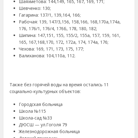
Шаяхметова: 144,149, 165, 167, 169, 171;
Шевченко: 130;
Гагарина: 137/1, 139,164, 166;
Рабочая: 139, 147/3,156, 158,166, 168,170а,174а,
176, 176/1, 176/4, 176Б, 178, 180, 182;
Шипина: 147,151, 155, 155/2, 155а, 157, 159, 161,
165, 167,168,170, 172, 172а, 174, 174а, 176;
Чехова: 169, 171, 173, 175, 177;
Валиханова: 104,110а, 112.
Также без горячей воды на время остались 11
социально-культурных объектов:
Городская больница
Школа №115
Школа-сад №33
ДЮСШ — ул.Гоголя 79
Железнодорожная больница