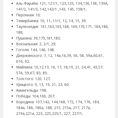
Аль-Фараби: 121, 121/1, 123,125, 134,136,138, 139А,
141/2, 141/3, 142,142/1 ,143, 145, 158/1;
Перонная: 10;
Темирбаева: 10, 11, 11/1, 12, 14, 15, 39;
Таулесиздик: 161,163,165,168, 169,170,171, 184,186,
188;
Пушкина: 39,175,181,183;
Вокзальная: 2, 2/1, 29;
Гоголя: 144, 146, 148;
Дзержинского: 7, 12, 14а,16,39, 56, 58, 59а,60,61,
61б, 92;
Майлина: 10,12,13, 16, 17, 18,19, 21, 24,41, 43,57,
57А, 59,67, 83, 85;
Толстого: 120, 127;
Урицкого: 9, 13, 19, 21, 23, 60;
Амангельды: 198;
Победы: 104,106, 207;
Бородина: 107,142, 144,168, 172, 174, 176, 184,
184а, 186,​ 186а, 188, 215, 215а, 217, 217а,
219а,221а, 223, 225,225/1, 227, 227/1;