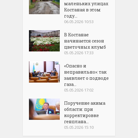
маленьких улицах
Костаная в этом
году...
06.05.2026 10:53
В Костанае
начинается сезон
цветочных клумб
05.05.2026 17:33
«Опасно и
неправильно»: так
заявляет о подводе
газа...
05.05.2026 17:02
Поручение акима
области: при
корректировке
генплана...
05.05.2026 15:10