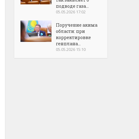
подводе газа...
05.05.2026 17:02
Поручение акима
области: при
корректировке
генплана...
05.05.2026 15:10