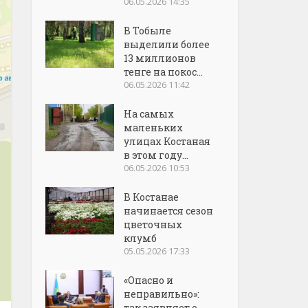
06.05.2026 14:35
В Тобыле
выделили более
13 миллионов
тенге на покос...
06.05.2026 11:42
На самых
маленьких
улицах Костаная
в этом году...
06.05.2026 10:53
В Костанае
начинается сезон
цветочных
клумб
05.05.2026 17:33
«Опасно и
неправильно»:
так заявляет о