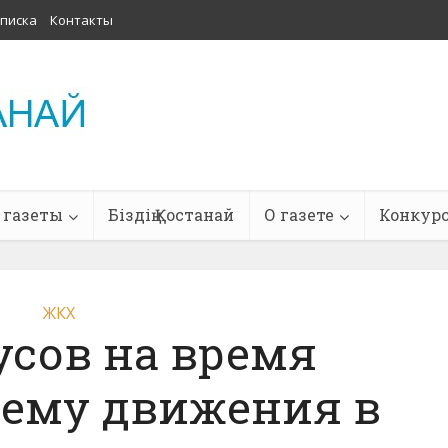
писка
Контакты
 газеты
Біздің Қостанай
О газете
Конкур
ЖКХ
усов на время
хему движения в