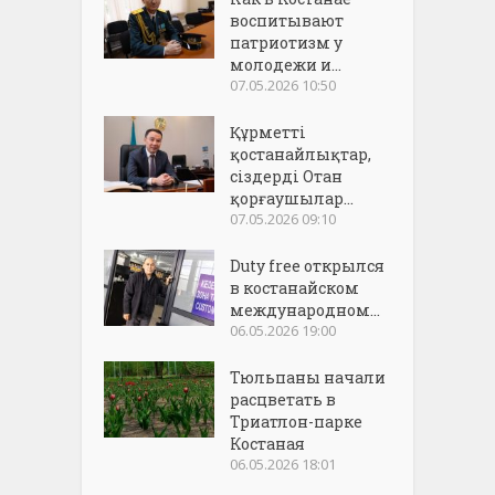
воспитывают
патриотизм у
молодежи и...
07.05.2026 10:50
Құрметті
қостанайлықтар,
сіздерді Отан
қорғаушылар...
07.05.2026 09:10
Duty free открылся
в костанайском
международном...
06.05.2026 19:00
Тюльпаны начали
расцветать в
Триатлон-парке
Костаная
06.05.2026 18:01