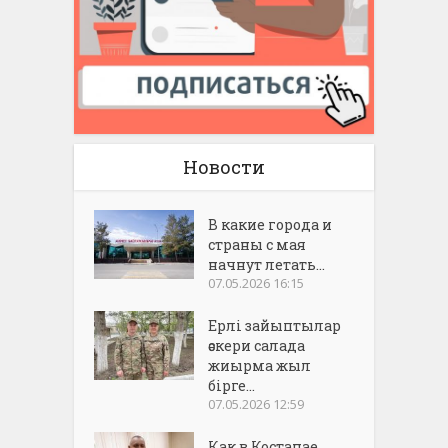
Новости
В какие города и
страны с мая
начнут летать...
07.05.2026 16:15
Ерлі зайыптылар
әскери салада
жиырма жыл
бірге...
07.05.2026 12:59
Как в Костанае