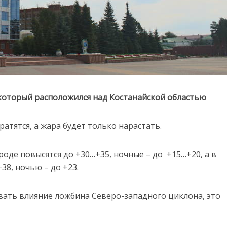
который расположился над Костанайской областью
атятся, а жара будет только нарастать.
оде повысятся до +30…+35, ночные – до +15…+20, а в
38, ночью – до +23.
ывать влияние ложбина Северо-западного циклона, это