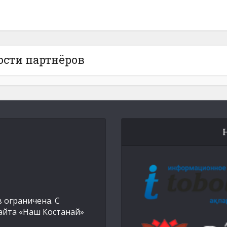
ости партнёров
 ограничена. С
айта «Наш Костанай»