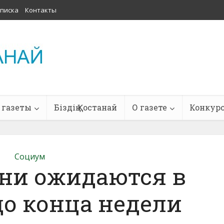
писка
Контакты
 газеты
Біздің Қостанай
О газете
Конкур
Социум
ни ожидаются в
до конца недели