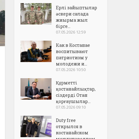
Ерлі зайыптылар
әскери салада
жиырма жыл
бірге...
07.05.2026 12:59
Как в Костанае
воспитывают
патриотизм у
молодежи и...
07.05.2026 10:50
Құрметті
қостанайлықтар,
сіздерді Отан
қорғаушылар...
07.05.2026 09:10
Duty free
открылся в
костанайском
международном..