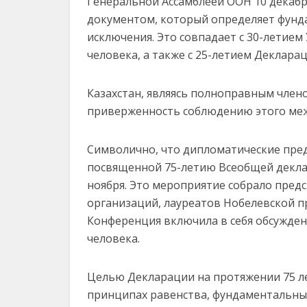
Генеральной Ассамблеей ООН 10 декабр
документом, который определяет фунд
исключения. Это совпадает с 30-летие
человека, а также с 25-летием Деклар
Казахстан, являясь полноправным член
приверженность соблюдению этого ме
Символично, что дипломатические пред
посвященной 75-летию Всеобщей деклар
ноября. Это мероприятие собрало пре
организаций, лауреатов Нобелевской п
Конференция включила в себя обсужден
человека.
Целью Декларации на протяжении 75 ле
принципах равенства, фундаментальных