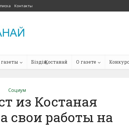
писка
Контакты
 газеты
Біздің Қостанай
О газете
Конкур
Социум
т из Костаная
а свои работы на