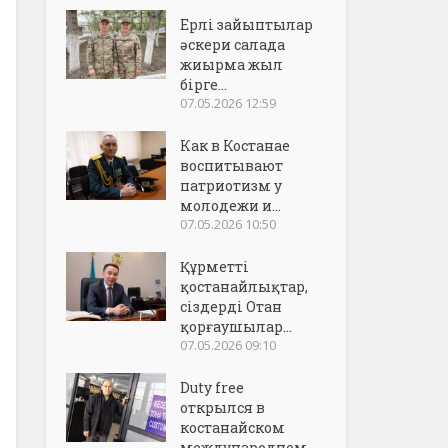
Ерлі зайыптылар
әскери салада
жиырма жыл
бірге...
07.05.2026 12:59
Как в Костанае
воспитывают
патриотизм у
молодежи и...
07.05.2026 10:50
Құрметті
қостанайлықтар,
сіздерді Отан
қорғаушылар...
07.05.2026 09:10
Duty free
открылся в
костанайском
международном..