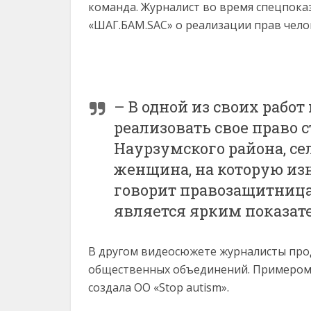
команда. Журналист во время спецпока
«ШАГ.БАМ.SAC» о реализации прав челов
– В одной из своих работ
реализовать свое право 
Наурзумского района, се
женщина, на которую изн
говорит правозащитница.
является ярким показат
В другом видеосюжете журналисты про
общественных объединений. Примером 
создала ОО «Stop autism».