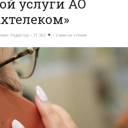
ой услуги АО
ахтелеком»
овал:
Редактор
71 362
2 мин на чтение