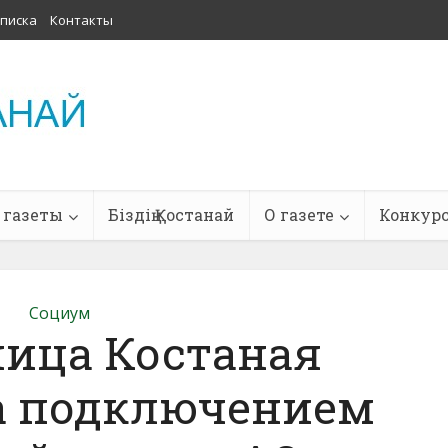
писка
Контакты
 газеты
Біздің Қостанай
О газете
Конкур
Социум
ица Костаная
а подключением