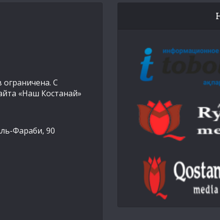
 ограничена. С
айта «Наш Костанай»
Аль-Фараби, 90