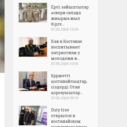
Ерлі зайыптылар
әскери салада
жиырма жыл
бірге...
07.05.2026 12:59
Как в Костанае
воспитывают
патриотизм у
молодежи и...
07.05.2026 10:50
Құрметті
қостанайлықтар,
сіздерді Отан
қорғаушылар...
07.05.2026 09:10
Duty free
открылся в
костанайском
международном..