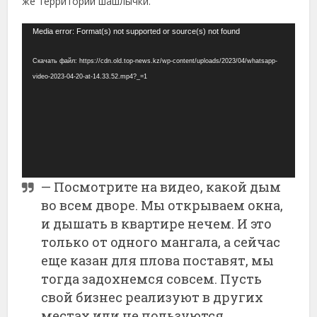
же территории шашлычки.
Видеоплеер
Media error: Format(s) not supported or source(s) not found
Скачать файл: https://cdn.old.top-news.kz/wp-content/uploads/2023/04/whatsapp-
video-2023-04-20-at-14.33.52.mp4?_=1
— Посмотрите на видео, какой дым
во всем дворе. Мы открываем окна,
и дышать в квартире нечем. И это
только от одного мангала, а сейчас
еще казан для плова поставят, мы
тогда задохнемся совсем. Пусть
свой бизнес реализуют в других
местах или не пользуются