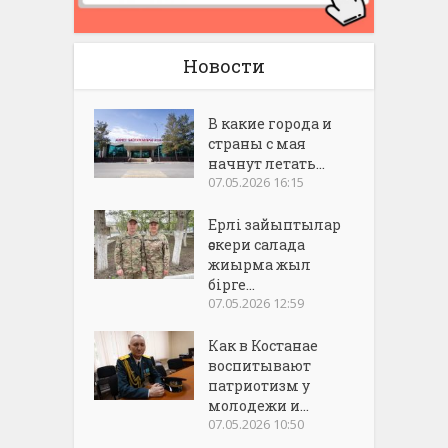
Новости
В какие города и
страны с мая
начнут летать...
07.05.2026 16:15
Ерлі зайыптылар
әскери салада
жиырма жыл
бірге...
07.05.2026 12:59
Как в Костанае
воспитывают
патриотизм у
молодежи и...
07.05.2026 10:50