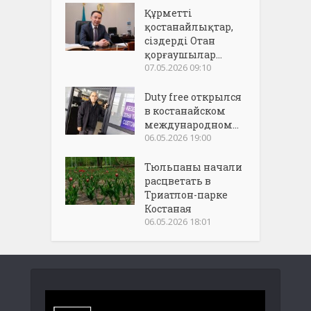
Құрметті
қостанайлықтар,
сіздерді Отан
қорғаушылар...
07.05.2026 09:10
Duty free открылся
в костанайском
международном...
06.05.2026 19:00
Тюльпаны начали
расцветать в
Триатлон-парке
Костаная
06.05.2026 18:01