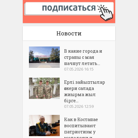
Новости
В какие города и
страны с мая
начнут летать...
07.05.2026 16:15
Ерлі зайыптылар
әскери салада
жиырма жыл
бірге...
07.05.2026 12:59
Как в Костанае
воспитывают
патриотизм у
молодежи и...