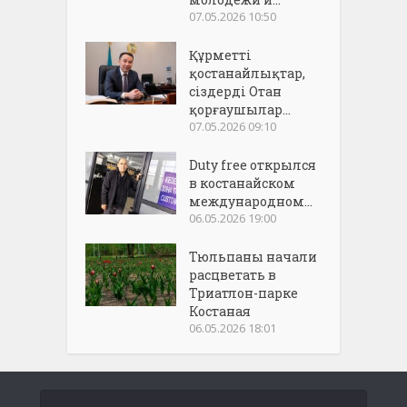
07.05.2026 10:50
Құрметті
қостанайлықтар,
сіздерді Отан
қорғаушылар...
07.05.2026 09:10
Duty free открылся
в костанайском
международном...
06.05.2026 19:00
Тюльпаны начали
расцветать в
Триатлон-парке
Костаная
06.05.2026 18:01