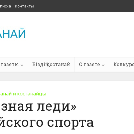
писка
Контакты
 газеты
Біздің Қостанай
О газете
Конкур
танай и костанайцы
зная леди»
йского спорта