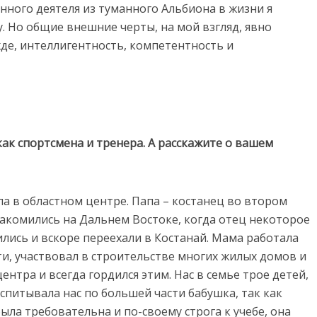
енного деятеля из туманного Альбиона в жизни я
у. Но общие внешние черты, на мой взгляд, явно
жде, интеллигентность, компетентность и
как спортсмена и тренера. А расскажите о вашем
сла в областном центре. Папа – костанец во втором
накомились на Дальнем Востоке, когда отец некоторое
ились и вскоре переехали в Костанай. Мама работала
ати, участвовал в строительстве многих жилых домов и
нтра и всегда гордился этим. Нас в семье трое детей,
оспитывала нас по большей части бабушка, так как
ыла требовательна и по-своему строга к учебе, она