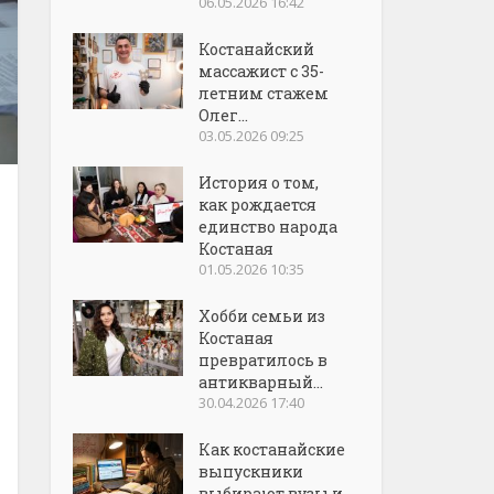
06.05.2026 16:42
Костанайский
массажист с 35-
летним стажем
Олег...
03.05.2026 09:25
История о том,
как рождается
единство народа
Костаная
01.05.2026 10:35
Хобби семьи из
Костаная
превратилось в
антикварный...
30.04.2026 17:40
Как костанайские
выпускники
выбирают вузы и