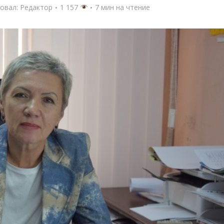
овал:
Редактор
1 157
7 мин на чтение