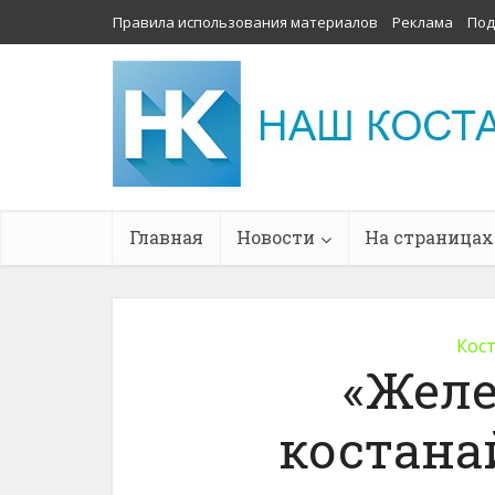
Правила использования материалов
Реклама
Под
Главная
Новости
На страницах
Кос
«Желе
костана