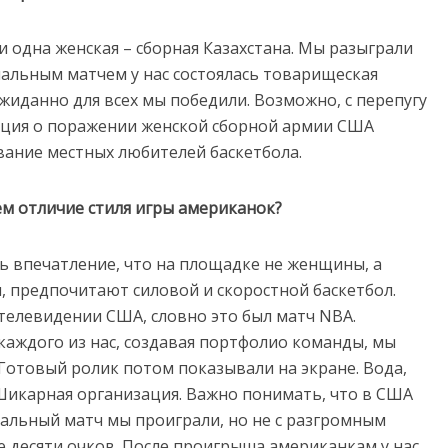
 одна женская – сборная Казахстана. Мы разыграли
иальным матчем у нас состоялась товарищеская
жиданно для всех мы победили. Возможно, с перепугу
рмация о поражении женской сборной армии США
вание местных любителей баскетбола.
ем отличие стиля игры американок?
сь впечатление, что на площадке не женщины, а
, предпочитают силовой и скоростной баскетбол.
телевидении США, словно это был матч NBA.
аждого из нас, создавая портфолио команды, мы
Готовый ролик потом показывали на экране. Вода,
Шикарная организация. Важно понимать, что в США
иальный матч мы проиграли, но не с разгромным
е десяти очков. После проигрыша американкам у нас