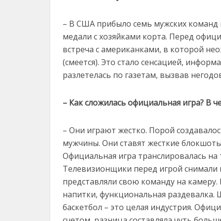
– В США прибыло семь мужских команд и
медали с хозяйками корта. Перед офиц
встреча с американками, в которой нео
(смеется). Это стало сенсацией, инфо
разлетелась по газетам, вызвав негодо
– Как сложилась официальная игра? В ч
– Они играют жестко. Порой создавало
мужчины. Они ставят жесткие блокшоты
Официальная игра транслировалась на 
Телевизионщики перед игрой снимали к
представляли свою команду на камеру. 
напитки, функциональная раздевалка. 
баскетбол – это целая индустрия. Офиц
счетом, разница составляла чуть больш