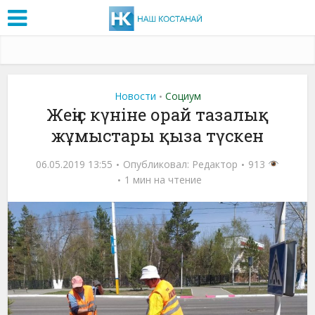
Новости
Социум
•
Жеңіс күніне орай тазалық
жұмыстары қыза түскен
06.05.2019 13:55
Опубликовал:
Редактор
913
1 мин на чтение