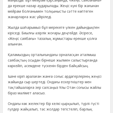
маңызды. Бұл мейрам қарсаңында, «Жеңіс саябағына»
да ерекше назар аударылады. Жеңіс күні бір жағынан
мейрам болғанымен толқынысты сәтте көптеген
жанарларға жас үйіріледі.
Жылда шаһарымыз бұл мерекеге үлкен дайындықпен
кіріседі. Биылғы әзірлік жоғары деңгейде. Әсіресе,
«Жеңіс саябағы» тазалық жұмыстары ерекше қолға
алынған.
Қаламыздың орталығындағы орналасқан аталмыш
саябақтың осыдан бірнеше жылмен салыстырғанда
көркейіп, әсемдене түскенін бірден байқайсың.
Ішіне кіріп аралаған жанға соғыс ардагерлерінің жеңісі
жайында сыр шертеді. Ондағы ескерткіштер мен
тақтайшаларға зер салсаңыз Ұлы Отан соғысы жайлы
біраз мәлімет аласыз.
Ондағы көк желектер бір келкі қырқылып, түрлі-түсті
гүлдер жайқалып, тас жолдар тегістеліп, барлық