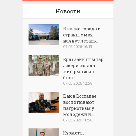
Новости
В какие города и
страны с мая
начнут летать...
07.05.2026 16:15
Ерлі зайыптылар
әскери салада
жиырма жыл
бірге...
07.05.2026 12:59
Как в Костанае
воспитывают
патриотизм у
молодежи и...
07.05.2026 10:50
Құрметті