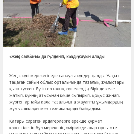
«Жеңіс саябағы» да гүлденіп, көздің жауын алады
Жеңіс күні мерекесінеде санаулы күндер қалды. Уақыт
тақаған сайын облыс орталығында тазалық жұмыстары
қыза түскен. Бүгін орталық көшелердің бірінде келе
жатып, күннің атысынан көше сыпырып, қоқыс жинап,
жүрген арнайы қала тазалығына жауапты ұжымдардың
жұмысшылары мен техникаларды байқадым.
Қатары сиреген ардагерлерге ерекше құрмет
көрсетілетін бұл мерекенің өмірімізде алар орны өте