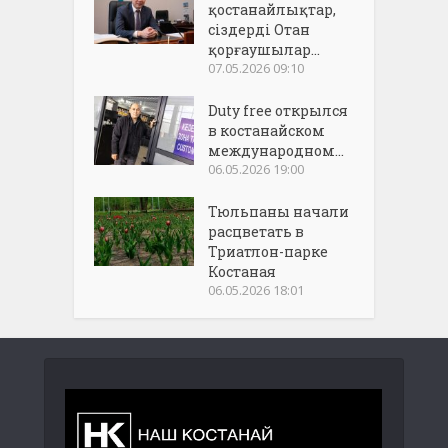
қостанайлықтар,
сіздерді Отан
қорғаушылар...
07.05.2026 09:10
Duty free открылся
в костанайском
международном...
06.05.2026 19:00
Тюльпаны начали
расцветать в
Триатлон-парке
Костаная
06.05.2026 18:01