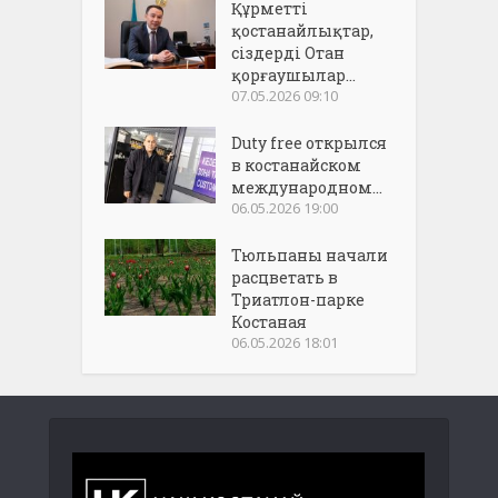
Құрметті
қостанайлықтар,
сіздерді Отан
қорғаушылар...
07.05.2026 09:10
Duty free открылся
в костанайском
международном...
06.05.2026 19:00
Тюльпаны начали
расцветать в
Триатлон-парке
Костаная
06.05.2026 18:01