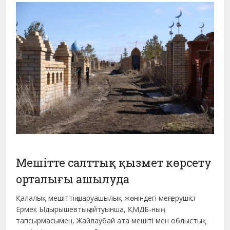
Мешітте салттық қызмет көрсету
орталығы ашылуда
Қалалық мешіттің шаруашылық жөніндегі меңгерушісі
Ермек Ыдырышевтың айтуынша, ҚМДБ-ның
тапсырмасымен, Жайлаубай ата мешіті мен облыстық