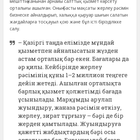
мешіттің жанынан арнайы салттық қызмет көрсету
орталығы ашылған. Оның басты мақсаты жерлеу рәсімін
бизнеске айналдырып, халыққа қыруар шығын салатын
жағдайларға тосқауыл қою және бұл істі бірізділікке
салу.
– Қазіргі таңда елімізде мұндай
қызметпен айналысатын жүзден
астам орталық бар екен. Бағалары да
әр қилы. Кейбірінде жерлеу
рәсімінің құны 1–2 миллион теңгеге
дейін жетеді. Ашылған орталықта
барлық қызмет қолжетімді бағада
ұсынылады. Марқұмды арулап
жуындыру, жаназа рәсімін өткізу,
жерлеу, зират тұрғызу – бәрі де бір
жерден қамтылады. Жуындыруға
қажетті жабдықтардың бәрі осы