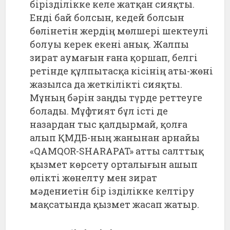
бірізділікке келе жатқан сияқты.
Енді бай болсын, кедей болсын
бөлінетін жердің мөлшері шектеулі
болуы керек екені анық. Жалпы
зират аумағын ғана қоршап, белгі
ретінде құлпытасқа кісінің аты-жөні
жазылса да жеткілікті сияқты.
Мұның бәрін заңды түрде реттеуге
болады. Мұфтият бұл істі де
назардан тыс қалдырмай, қолға
алып ҚМДБ-ның жанынан арнайы
«QAMQOR-SHARAPAT» атты салттық
қызмет көрсету орталығын ашып
өлікті жөнелту мен зират
мәдениетін бір ізділікке келтіру
мақсатында қызмет жасап жатыр.