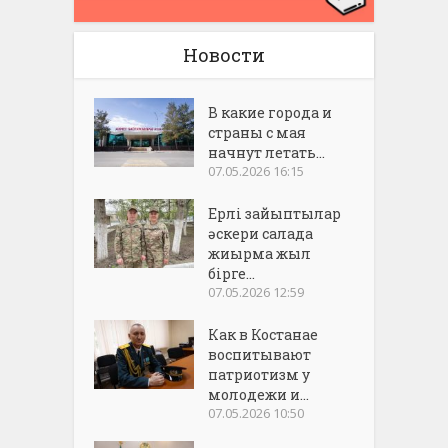
Новости
В какие города и
страны с мая
начнут летать...
07.05.2026 16:15
Ерлі зайыптылар
әскери салада
жиырма жыл
бірге...
07.05.2026 12:59
Как в Костанае
воспитывают
патриотизм у
молодежи и...
07.05.2026 10:50