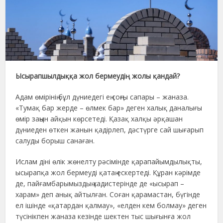
Ысырапшылдыққа жол бермеудің жолы қандай?
Адам өмірінің бұл дүниедегі ең соңғы сапары – жаназа.
«Тумақ бар жерде – өлмек бар» деген халық даналығы
өмір заңын айқын көрсетеді. Қазақ халқы әрқашан
дүниеден өткен жанын қадірлеп, дәстүрге сай шығарып
салуды борыш санаған.
Ислам діні өлік жөнелту рәсімінде қарапайымдылықты,
ысырапқа жол бермеуді қатаң ескертеді. Құран кәрімде
де, пайғамбарымыздың хадистерінде де «ысырап –
харам» деп анық айтылған. Соған қарамастан, бүгінде
ел ішінде «қатардан қалмау», «елден кем болмау» деген
түсінікпен жаназа кезінде шектен тыс шығынға жол