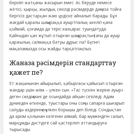
беріліп жатқаны жасырын емес. Ас беруде немесе
жетісі, қырқы, жылдық секілді рәсімдерде даңғаза тойға
бергісіз дастарқан жаю үрдіске айналып барады. Бұл
жағдай қаралы шаңыраққа ауыртпалық әкеліп қана
қоймай, қоғамда да теріс көзқарас туындатуда.
Қайғыдан қан жұтып отырған шаңырақтың тағы да ауыр
қаржылық салмаққа батуы дұрыс па? Бүгінгі
мақаламызда осы жайды тарқатпақпыз.
Жаназа рәсімдерін стандарттау
қажет пе?
Ет жақынынан айырылып, қабырғасы қайысып отырған
жандар үшін өлім – үлкен сын. «Тас түскен жеріне ауыр»
деген сөздің мәні де осындайда айқын сезіледі. Адам
дүниеден өткенде, туыстары оны соңғы сапарға шығарып
салуды өздерінің ең үлкен борышы деп біледі. Сондықтан
да әркім қолынан келгенін аямай, бар мүмкіндігін салып,
марқұмды дәстүрге сай қастерлеп аттандыруға
тырысады.