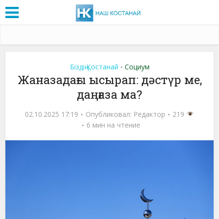
Біздің Қостанай
Социум
•
Жаназадағы ысырап: дәстүр ме,
даңғаза ма?
02.10.2025 17:19
Опубликовал:
Редактор
219
6 мин на чтение