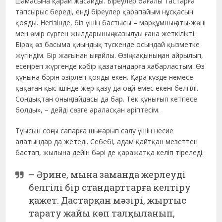
шамасына қарай жасайды. Біреулер бағалы тастарға
тапсырыс береді, енді біреулер қарапайым нұсқасын
қояды. Негізінде, біз үшін бастысы – марқұмның аты-жөні
мен өмір сүрген жылдарының жазылуы ғана жеткілікті.
Бірақ өз басыма қиындық түскенде осындай қызметке
жүгіндім. Бір жағынан ыңғайлы. Өзің жақыныңнан айрылып,
есеңгіреп жүргенде кәбір қазатындарға хабарластым. Өз
құнына бәрін әзірлеп қояды екен. Қара күзде немесе
қақаған қыс ішінде жер қазу да оңай емес екені белгілі.
Сондықтан оның пайдасы да бар. Тек құнығып кетпесе
болды», – дейді сөзге араласқан әріптесім.
Туысын соңғы сапарға шығарып салу үшін несие
алатындар да жетеді. Себебі, адам қайтқан мезеттен
бастап, жылына дейін бәрі де қаражатқа келіп тіреледі.
– Әрине, мына заманда жерлеуді
белгілі бір стандарттарға келтіру
қажет. Дастарқан мәзірі, жыртыс
тарату жайы көп талқыланып,