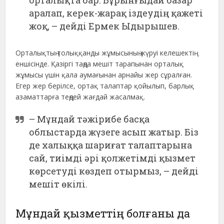
орталықта бар. Бұрынғыдай базар
аралап, керек-жарақ іздеудің қажеті
жоқ, – дейді Ермек Ыдырышев.
Орталықтың толыққанды жұмысының жүруі келешектің
еншісінде. Қазіргі таңда мешіт тарапынан орталық
жұмысы үшін қала аумағынан арнайы жер сұралған.
Егер жер берілсе, ортақ талаптар қойылып, барлық
азаматтарға теңдей жағдай жасалмақ.
– Мұндай тәжірибе басқа
облыстарда жүзеге асып жатыр. Біз
де халыққа шариғат талаптарына
сай, тиімді әрі қолжетімді қызмет
көрсетуді көздеп отырмыз, – дейді
мешіт өкілі.
Мұндай қызметтің болғаны да