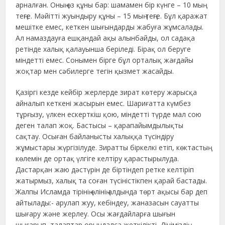
арналған. Оның өз құны бар: шамамен бір күнге – 10 мың
теңге. Мәйітті жуындыру құны – 15 мың теңге. Бұл қаражат
мешітке емес, кеткен шығындарды жабуға жұмсалады.
Ал намаздауға ешқандай ақы алынбайды, ол садақа
ретінде халық қалауынша беріледі. Бірақ ол беруге
міндетті емес. Сонымен бірге бұл орталық жағдайы
жоқтар мен сәбилерге тегін қызмет жасайды.
Қазіргі кезде кейбір жерлерде зират көтеру жарысқа
айналып кеткені жасырын емес. Шариғатта күмбез
тұрғызу, үлкен ескерткіш қою, міндетті түрде мал сою
деген талап жоқ. Бастысы – қарапайымдылықты
сақтау. Осыған байланысты халыққа түсіндіру
жұмыстары жүргізілуде. Зиратты біркелкі етіп, көктастың
көлемін де ортақ үлгіге келтіру қарастырылуда.
Дастарқан жаю дәстүрін де біртіндеп ретке келтіріп
жатырмыз, халық та соған түсіністікпен қарай бастады.
Жалпы Исламда тірінің өлінің алдында төрт ақысы бар деп
айтылады:- арулап жуу, кебіндеу, жаназасын сауатты
шығару және жерлеу. Осы жағдайларға шығын
шығарып, талаптар орындалса жеткілікті. Дініміздің