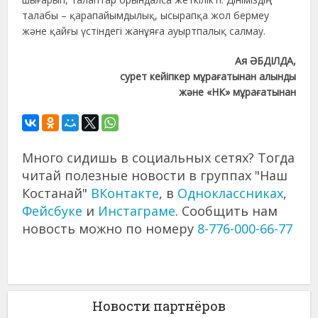
талабы – қарапайымдылық, ысырапқа жол бермеу
және қайғы үстіндегі жанұяға ауыртпалық салмау.
Ая ӘБДІЛДА,
сурет кейіпкер мұрағатынан алынды
және «НК» мұрағатынан
Много сидишь в социальных сетях? Тогда
читай полезные новости в группах "Наш
Костанай"
ВКонтакте
, в
Одноклассниках
,
Фейсбуке
и
Инстаграме
. Сообщить нам
новость можно по номеру
8-776-000-66-77
Новости партнёров