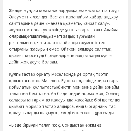
Желіде мұндай компаниялардың жарнамасы қаптап жүр.
Әлеуметтік желіден бастап, қарапайым хабарландыру
сайттарына дейін «жаназа қызметі», «зират салу»,
«құлпытас орнату» жөнінде ұсыныстарға толы. Алайда
олардың көпшілігінің қызметі заңдық тұрғыдан
реттелмеген, яғни жартылай заңсыз жұмыс істеп
отырғаны жасырын емес. Өйткені елімізде салттық
қызмет көрсетуді біріздендіретін нақты заң әлі күнге
дейін жоқ деуге болады.
Құлпытастар орнату мәселесінде де ортақ тәртіп
қалыптаспаған. Мәселен, Еуропа елдерінде зираттарға
қойылатын құлпытастың биіктігі мен еніне дейін арнайы
талаппен бекітілген. Ал бізде ондай норма жоқ. Соның
салдарынан әркім өз қалауынша жасайды: бірі шетелден
қымбат мәрмәр тастар алдырса, енді бірі арнайы тас
қалаушыларды шақырып, сәнді ескерткіш тұрғызады.
«Бізде бірыңғай талап жоқ. Сондықтан әркім өз