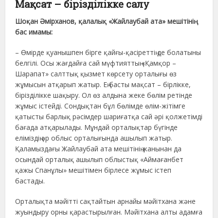
Мақсат – бірізділікке салу
Шоқан Әмірханов,
қалалық «Жайлаубай ата» мешітінің
бас имамы:
– Өмірде қуанышпен бірге қайғы-қасіреттің де болатыны
белгілі. Осы жағдайға сай мүфтияттың «Қамқор –
Шарапат» салттық қызмет көрсету орталығы өз
жұмысын атқарып жатыр. Ең басты мақсат – бірлікке,
бірізділікке шақыру. Ол өз алдына жеке бөлім ретінде
жұмыс істейді. Сондықтан бұл бөлімде өлім-жітімге
қатысты барлық рәсімдер шариғатқа сай әрі қолжетімді
бағада атқарылады. Мұндай орталықтар бүгінде
еліміздің әр облыс орталығында ашылып жатыр.
Қаламыздағы Жайлаубай ата мешітінің жанынан да
осындай орталық ашылып облыстық «Аймағанбет
қажы Спанұлы» мешітімен бірлесе жұмыс істеп
бастады.
Орталықта мәйітті сақтайтын арнайы мәйітхана және
жуындыру орны қарастырылған. Мәйітхана алты адамға