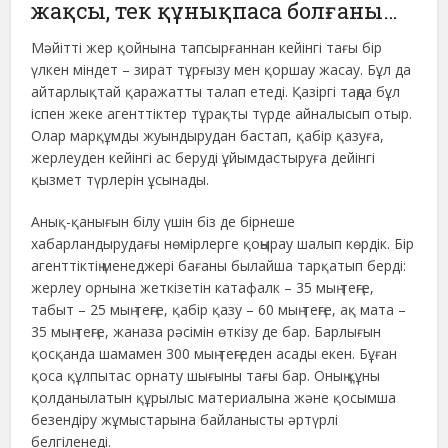
жақсы, тек құнықпаса болғаны…
Мәйітті жер қойнына тапсырғаннан кейінгі тағы бір
үлкен міндет – зират тұрғызу мен қоршау жасау. Бұл да
айтарлықтай қаражатты талап етеді. Қазіргі таңда бұл
іспен жеке агенттіктер тұрақты түрде айналысып отыр.
Олар марқұмды жуындырудан бастап, қабір қазуға,
жерлеуден кейінгі ас беруді ұйымдастыруға дейінгі
қызмет түрлерін ұсынады.
Анық-қанығын білу үшін біз де бірнеше
хабарландырудағы нөмірлерге қоңырау шалып көрдік. Бір
агенттіктің менеджері бағаны былайша тарқатып берді:
жерлеу орнына жеткізетін катафалк – 35 мың теңге,
табыт – 25 мың теңге, қабір қазу – 60 мың теңге, ақ мата –
35 мың теңге, жаназа рәсімін өткізу де бар. Барлығын
қосқанда шамамен 300 мың теңгеден асады екен. Бұған
қоса құлпытас орнату шығыны тағы бар. Оның құны
қолданылатын құрылыс материалына және қосымша
безендіру жұмыстарына байланысты әртүрлі
белгіленеді.