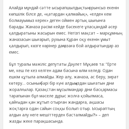
Алайда мұндай сәтте ысырапшылдықтың орынсыз екенін
көпшілік білсе де, «қатардан қалмайық», «елден кем
болмауымыз керек» деген оймен артық шығынға
барады. Жаназа рәсімі кейде бәсекеге ұласқандай әсер
қалдыратыны жасырын емес. Негізгі мақсат – марқұмның
жаназасын шығарып, рухына Құран оқу екенін ұмыт
қалдырып, көзге көрінер даңғазаға бой алдыратындар аз
емес.
Бұл туралы мәжіліс депутаты Дәулет Мұқаев та: “Ерте
ме, кеш пе кез келген адам басына өлім келеді. Одан
ешкім құтыла алмайды. Жер алу, жаназа, ас беру, зират
көтеру… осының бәрі бір күні алдыңыздан шығатын діни
жоралғылар. Қазақстан мұсылмандар діни басқармасы
тарапынан бұл мәселе дұрыс жолға қойылмаса,
қайғыдан қан жұтып отырған жандарға, ақшасы
жоқтарға одан сайын соққы болып отыр. Ысыраптың
алдын алу неге мешіттерден басталмайды?!» – деп
жазды жеке парақшасында.