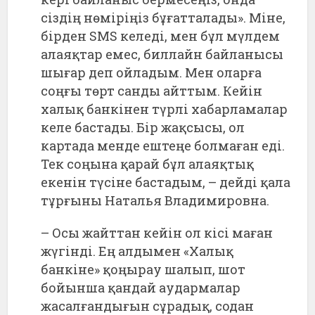
сіздің нөміріңіз бұғатталады». Міне,
бірден SMS келеді, мен бұл мүлдем
алаяқтар емес, биллайн байланысы
шығар деп ойладым. Мен оларға
соңғы төрт санды айттым. Кейін
халық банкінен түрлі хабарламалар
келе бастады. Бір жақсысы, ол
картада менде ештеңе болмаған еді.
Тек соңына қарай бұл алаяқтық
екенін түсіне бастадым, – дейді қала
тұрғыны Наталья Владимировна.
– Осы жайттан кейін ол кісі маған
жүгінді. Ең алдымен «Халық
банкіне» қоңырау шалып, шот
бойынша қандай аудармалар
жасалғандығын сұрадық, содан