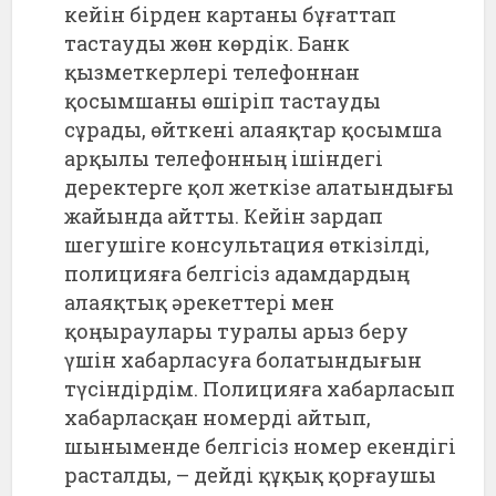
кейін бірден картаны бұғаттап
тастауды жөн көрдік. Банк
қызметкерлері телефоннан
қосымшаны өшіріп тастауды
сұрады, өйткені алаяқтар қосымша
арқылы телефонның ішіндегі
деректерге қол жеткізе алатындығы
жайында айтты. Кейін зардап
шегушіге консультация өткізілді,
полицияға белгісіз адамдардың
алаяқтық әрекеттері мен
қоңыраулары туралы арыз беру
үшін хабарласуға болатындығын
түсіндірдім. Полицияға хабарласып
хабарласқан номерді айтып,
шыныменде белгісіз номер екендігі
расталды, – дейді құқық қорғаушы