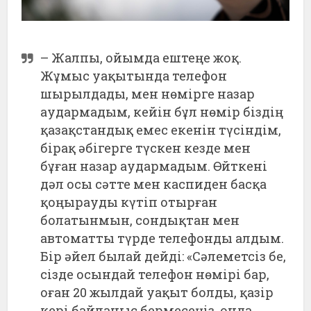
– Жалпы, ойымда ештеңе жоқ.
Жұмыс уақытында телефон
шырылдады, мен нөмірге назар
аудармадым, кейін бұл нөмір біздің
қазақстандық емес екенін түсіндім,
бірақ әбігерге түскен кезде мен
бұған назар аудармадым. Өйткені
дәл осы сәтте мен каспиден басқа
қоңырауды күтіп отырған
болатынмын, сондықтан мен
автоматты түрде телефонды алдым.
Бір әйел былай дейді: «Сәлеметсіз бе,
сізде осындай телефон нөмірі бар,
оған 20 жылдай уақыт болды, қазір
кері байланыс бермесеңіз, онда