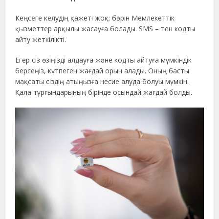
Кеңсеге келудің қажеті жоқ: бәрін Мемлекеттік
қызметтер арқылы жасауға болады. SMS – тен кодты
айту жеткілікті.
Егер сіз өзіңізді алдауға және кодты айтуға мүмкіндік
берсеңіз, күтпеген жағдай орын алады. Оның басты
мақсаты сіздің атыңызға несие алуда болуы мүмкін.
Қала тұрғындарының бірінде осындай жағдай болды.