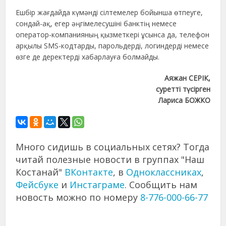
Ешбір жағдайда күмәнді сілтемелер бойынша өтпеуге,
сондай-ақ, егер әңгімелесушіні банктің немесе
оператор-компанияның қызметкері ұсынса да, телефон
арқылы SMS-кодтарды, парольдерді, логиндерді немесе
өзге де деректерді хабарлауға болмайды.
Аяжан СЕРІК,
суретті түсірген
Лариса БОЖКО
Много сидишь в социальных сетях? Тогда
читай полезные новости в группах "Наш
Костанай"
ВКонтакте
, в
Одноклассниках
,
Фейсбуке
и
Инстаграме
. Сообщить нам
новость можно по номеру
8-776-000-66-77