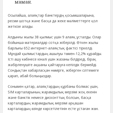
маман.
Осылайша, алаяқтар банктердің қосымшаларына,
ресми шотқа және басқа да жеке мәліметтерге қол
жеткізе алады.
Алдынғы жылы 38 қылмыс үшін 9 алаяқ ұсталды. Олар
бойынша материалдар сотқа жіберілді. Өткен жылы
барлығы 652 интернет-алаяқтық фактісі тіркелді.
Мұндай қылмыстардың ашылуы төмен-12,2% құрайды.
Істі ашу көбінесе кінәлі үшін жазаны білдіреді, бірақ
жәбірленушіге ақшаны қайтаруға кепілдік бермейді.
Сондықтан хабарласқан нөмірге, жіберген сілтемеге
қарап, абай болыңыздар.
Сонымен қатар, алаяқтардың құрбаны болмас үшін,
SIM карталарының жарамдылық мерзімі жоқ екенін
және банктік немесе дисконттық болсын, басқа
карталардың жарамдылық мерзімі әрқашан
карталардың өзінде көрсетілетінін есте ұстаған жөн.