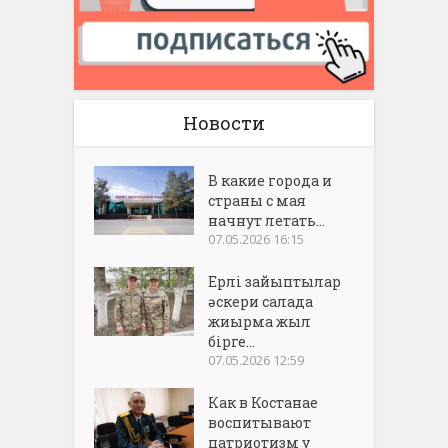
Новости
В какие города и
страны с мая
начнут летать...
07.05.2026 16:15
Ерлі зайыптылар
әскери салада
жиырма жыл
бірге...
07.05.2026 12:59
Как в Костанае
воспитывают
патриотизм у