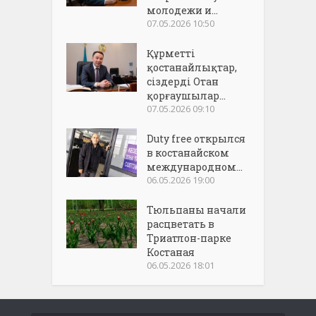
молодежи и...
07.05.2026 10:50
Құрметті
қостанайлықтар,
сіздерді Отан
қорғаушылар...
07.05.2026 09:10
Duty free открылся
в костанайском
международном...
06.05.2026 19:00
Тюльпаны начали
расцветать в
Триатлон-парке
Костаная
06.05.2026 18:01