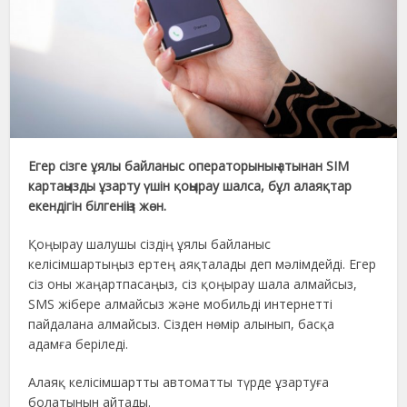
Егер сізге ұялы байланыс операторының атынан SIM
картаңызды ұзарту үшін қоңырау шалса, бұл алаяқтар
екендігін білгеніңіз жөн.
Қоңырау шалушы сіздің ұялы байланыс
келісімшартыңыз ертең аяқталады деп мәлімдейді. Егер
сіз оны жаңартпасаңыз, сіз қоңырау шала алмайсыз,
SMS жібере алмайсыз және мобильді интернетті
пайдалана алмайсыз. Сізден нөмір алынып, басқа
адамға беріледі.
Алаяқ келісімшартты автоматты түрде ұзартуға
болатынын айтады.