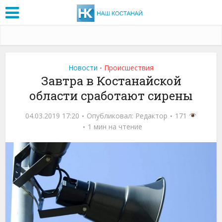
Новости
Проиcшествия
•
Завтра в Костанайской
области сработают сирены
04.03.2019 17:20
Опубликовал:
Редактор
171
1 мин на чтение