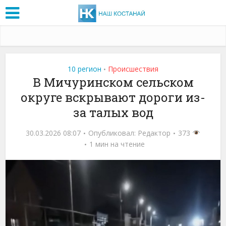
10 регион
Проиcшествия
•
В Мичуринском сельском
округе вскрывают дороги из-
за талых вод
30.03.2026 08:07
Опубликовал:
Редактор
373
1 мин на чтение