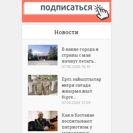
Новости
В какие города и
страны с мая
начнут летать...
07.05.2026 16:15
Ерлі зайыптылар
әскери салада
жиырма жыл
бірге...
07.05.2026 12:59
Как в Костанае
воспитывают
патриотизм у
молодежи и...