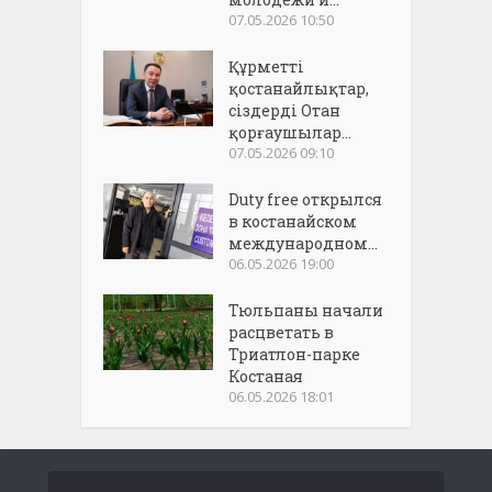
07.05.2026 10:50
Құрметті
қостанайлықтар,
сіздерді Отан
қорғаушылар...
07.05.2026 09:10
Duty free открылся
в костанайском
международном...
06.05.2026 19:00
Тюльпаны начали
расцветать в
Триатлон-парке
Костаная
06.05.2026 18:01