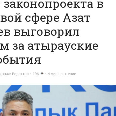
 законопроекта в
вой сфере Азат
ев выговорил
м за атырауские
обытия
ковал:
Редактор
196
4 мин на чтение