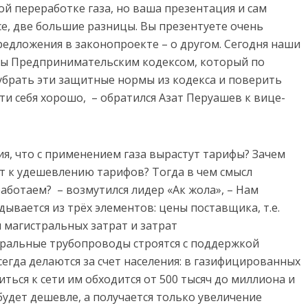
й переработке газа, но ваша презентация и сам
ссе, две большие разницы. Вы презентуете очень
редложения в законопроекте – о другом. Сегодня наши
ы Предпринимательским кодексом, который по
 убрать эти защитные нормы из кодекса и поверить
сти себя хорошо, – обратился Азат Перуашев к вице-
ия, что с применением газа вырастут тарифы? Зачем
ит к удешевлению тарифов? Тогда в чем смысл
аботаем? – возмутился лидер «Ак жола», – Нам
дывается из трёх элементов: цены поставщика, т.е.
магистральных затрат и затрат
тральные трубопроводы строятся с поддержкой
сегда делаются за счет населения: в газифицированных
ться к сети им обходится от 500 тысяч до миллиона и
 будет дешевле, а получается только увеличение