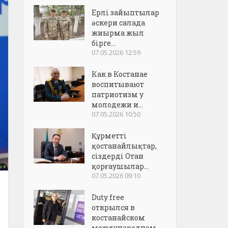
Ерлі зайыптылар
әскери салада
жиырма жыл
бірге...
07.05.2026 12:59
Как в Костанае
воспитывают
патриотизм у
молодежи и...
07.05.2026 10:50
Құрметті
қостанайлықтар,
сіздерді Отан
қорғаушылар...
07.05.2026 09:10
Duty free
открылся в
костанайском
международном..