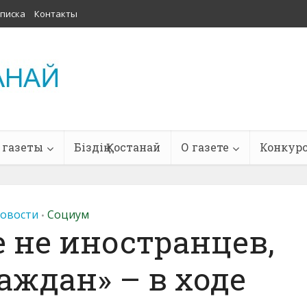
писка
Контакты
 газеты
Біздің Қостанай
О газете
Конкур
овости
Социум
•
 не иностранцев,
аждан» – в ходе