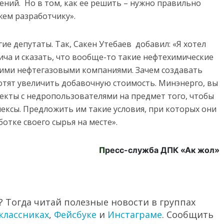
ений. Но в том, как ее решить – нужно правильно
жем разработчику».
е депутаты. Так, Сакен Утебаев добавил: «Я хотел
ча и сказать, что вообще-то такие нефтехимические
мими нефтегазовыми компаниями. Зачем создавать
хотят увеличить добавочную стоимость. Минэнерго, вы
екты с недропользователями на предмет того, чтобы
ексы. Предложить им такие условия, при которых они
отке своего сырья на месте».
П
ресс-служба ДПК «Ак жол»
 Тогда читай полезные новости в группах
классниках
,
Фейсбуке
и
Инстаграме
. Сообщить