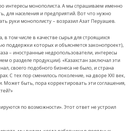
про интересы монополиста. А мы спрашиваем именно
ть, для населения и предприятий. Вот что нужно
ать руки монополисту – возразил Азат Перуашев.
, в том числе в качестве сырья для строящихся
ю поддержки которых и объясняется законопроект),
газа – иностранные недропользователи, интересы
ем о разделе продукции). «Казахстан заключал эти
знал, своего подобного бизнеса не было, и страна
х. С тех пор сменилось поколение, на дворе XXI век,
и. Может быть, пора корректировать эти соглашения,
тей?»
ируются по возможности». Этот ответ не устроил
тируете, мы видим, когда работники в порядных