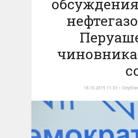
обсуждения
нефтегазо
Перуаш
чиновника
с
18.10.2019 11:33
Опубли