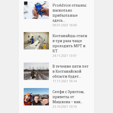
ProAdvice отзывы:
насколько
прибыльные
здесь...
09.01.2025 16:00
Костанайцы стали
в три раза чаще
проходить МРТ и
КТ
24.11.2021 13:01
В течение пяти лет
в Костанайской
области будет...
17.11.2021 16:14
Селфи с Эрнстом,
приветы от
Машкова – как...
23.10.2021 10:10