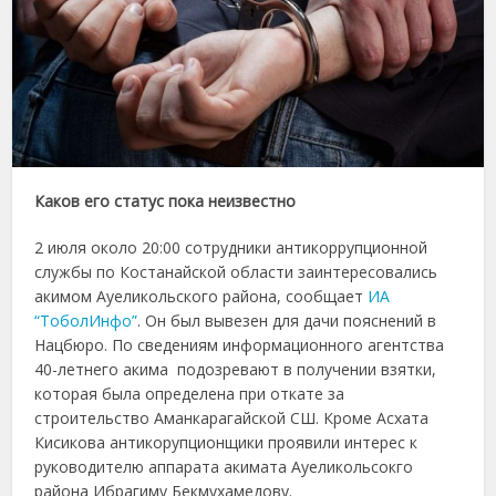
Каков его статус пока неизвестно
2 июля около 20:00 сотрудники антикоррупционной
службы по Костанайской области заинтересовались
акимом Ауеликольского района, сообщает
ИА
“ТоболИнфо”
. Он был вывезен для дачи пояснений в
Нацбюро. По сведениям информационного агентства
40-летнего акима подозревают в получении взятки,
которая была определена при откате за
строительство Аманкарагайской СШ. Кроме Асхата
Кисикова антикорупционщики проявили интерес к
руководителю аппарата акимата Ауеликольсокго
района Ибрагиму Бекмухамедову.