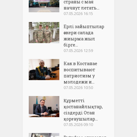
страны с мая
начнут летать...
07.05.2026 16:15
Ерлі зайыптылар
әскери салада
жиырма жыл
бірге...
07.05.2026 12:59
Как в Костанае
воспитывают
патриотизм у
молодежи и...
07.05.2026 10:50
Құрметті
қостанайлықтар,
сіздерді Отан
қорғаушылар...
07.05.2026 09:10