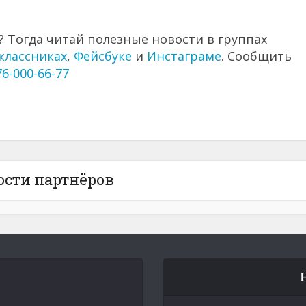
 Тогда читай полезные новости в группах
классниках
,
Фейсбуке
и
Инстаграме
. Сообщить
76-000-66-77
ости партнёров