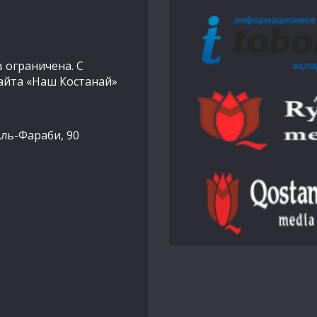
 ограничена. С
айта «Наш Костанай»
Аль-Фараби, 90