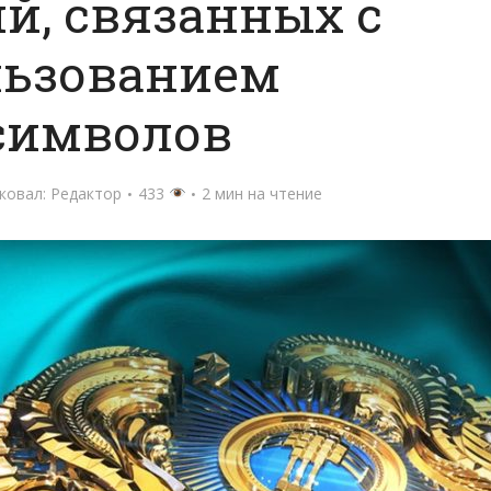
й, связанных с
льзованием
символов
ковал:
Редактор
433
2 мин на чтение