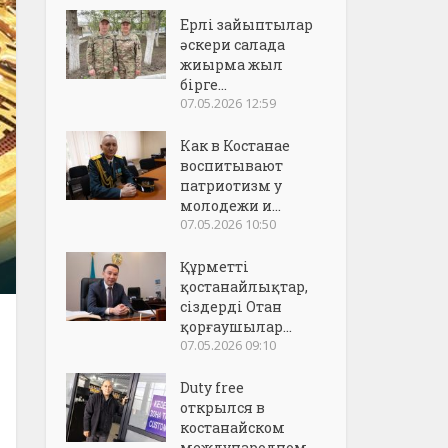
Ерлі зайыптылар
әскери салада
жиырма жыл
бірге...
07.05.2026 12:59
Как в Костанае
воспитывают
патриотизм у
молодежи и...
07.05.2026 10:50
Құрметті
қостанайлықтар,
сіздерді Отан
қорғаушылар...
07.05.2026 09:10
Duty free
открылся в
костанайском
международном..