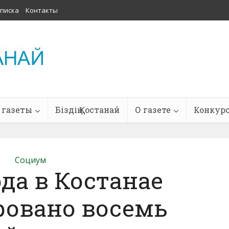
писка
Контакты
 газеты
Біздің Қостанай
О газете
Конкур
Социум
ода в Костанае
ровано восемь