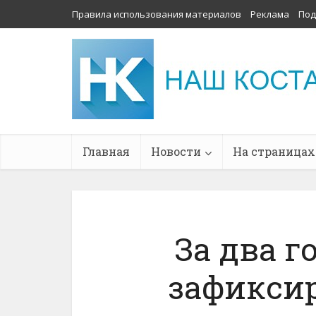
Правила использования материалов
Реклама
Под
Главная
Новости
На страницах
За два г
зафикси