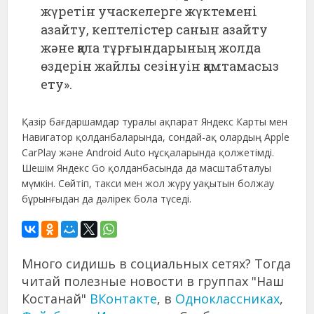
жүретін учаскелерге жүктемені
азайту, кептелістер санын азайту
және қала тұрғындарының жолда
өздерін жайлы сезінуін қамтамасыз
ету».
Қазір бағдаршамдар туралы ақпарат Яндекс Карты мен
Навигатор қолданбаларында, сондай-ақ олардың Apple
CarPlay және Android Auto нұсқаларында қолжетімді.
Шешім Яндекс Go қолданбасында да масштабталуы
мүмкін. Сөйтіп, такси мен жол жүру уақытын болжау
бұрынғыдан да дәлірек бола түседі.
Много сидишь в социальных сетях? Тогда
читай полезные новости в группах "Наш
Костанай"
ВКонтакте
, в
Одноклассниках
,