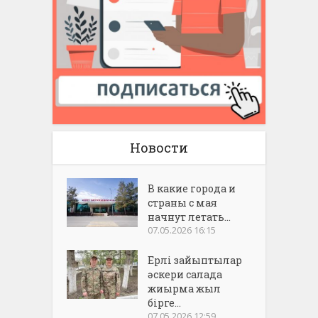
Новости
В какие города и
страны с мая
начнут летать...
07.05.2026 16:15
Ерлі зайыптылар
әскери салада
жиырма жыл
бірге...
07.05.2026 12:59