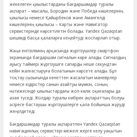
жекелеген қиылыстардағы бағдаршамдар туралы
ақпарат – мысалы, Бородин және Победа көшелерінің
қиылысы немесе Қайырбеков және Амангелді
көшелерінің қиылысы – Карты және Навигатор
сервистерінде көрсетілетін болады. Yandex Qazaqstan
шешімді басқа қалаларға кеңейтуді жоспарлап отыр.
Жаңа енгізілімнің арқасында жүргізушілер смартфон
экранында бағдаршам сигналын көре алады. Сигналдың
ауысу таймері жүргізушіге сапарды неше секундтан
кейін жалғастыруға болатынын көрсете алады. Бұл
тоқтау сызығында кенеттен жасалатын маневрлер
немесе кідірістер санын азайтуы мүмкін, соның
нәтижесінде қиылыстардағы жол-көлік оқиғалары да
азая түседі. Жолдар туралы көбірек ақпараттың болуы
әсіресе бастаушы жүргізушілерге қала бойынша жүруді
жеңілдетеді.
Бағдаршамдар туралы ақпаратпен Yandex Qazaqstan
навигациялық сервистері межелі жерге келу уақытын