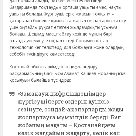
дәл болжай алады, өйткені есептеу негізінде
бағдаршамда тоқтаудың орташа уақыты емес, нақты
уақыты болады. Жүргізушілерге «жасыл толқын» –
қатарынан бірнеше қиылыста жасыл сигнал арқылы өту
үшін оңтайлы рұқсат етілген жылдамдықты ұсынуға
болады. Шешімді масштабтау кезінде мұның бәрі
отынды үнемдеуге ықпал етеді. Сонымен қатар
технология кептелістерді дәл болжауға және олардың
себебін түсіндіруге көмектеседі.
Қостанай облысы әкімдігінің цифрландыру
басқармасының басшысы Азамат Қашиев жобаның іске
қосылуын былайша түсіндірді:
«Заманауи цифрлық шешімдер
жүргізушілерге өздерін қауіпсіз
сезінуге, сондай-ақ сапарларды жақсы
жоспарлауға мүмкіндік береді. Бұл
жобаның мақсаты – Қостанайдағы
көлік жағдайын жақсарту, көлік көп