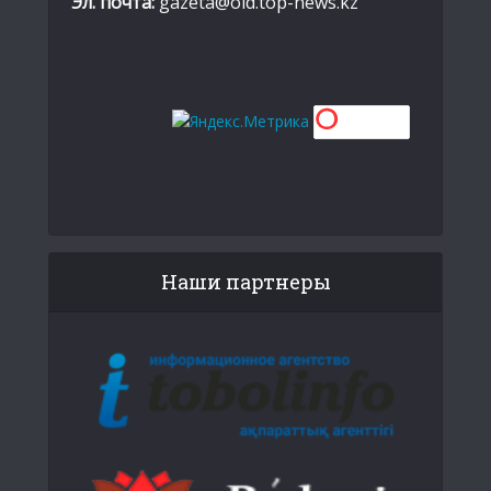
Эл. почта:
gazeta@old.top-news.kz
Наши партнеры