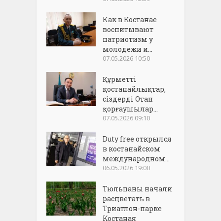
Как в Костанае
воспитывают
патриотизм у
молодежи и...
07.05.2026 10:50
Құрметті
қостанайлықтар,
сіздерді Отан
қорғаушылар...
07.05.2026 09:10
Duty free открылся
в костанайском
международном...
06.05.2026 19:00
Тюльпаны начали
расцветать в
Триатлон-парке
Костаная