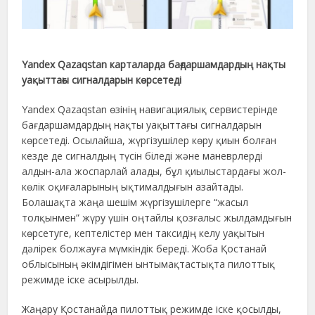
Yandex Qazaqstan карталарда бағдаршамдардың нақты
уақыттағы сигналдарын көрсетеді
Yandex Qazaqstan өзінің навигациялық сервистерінде
бағдаршамдардың нақты уақыттағы сигналдарын
көрсетеді. Осылайша, жүргізушілер көру қиын болған
кезде де сигналдың түсін біледі және маневрлерді
алдын-ала жоспарлай алады, бұл қиылыстардағы жол-
көлік оқиғаларының ықтималдығын азайтады.
Болашақта жаңа шешім жүргізушілерге “жасыл
толқынмен” жүру үшін оңтайлы қозғалыс жылдамдығын
көрсетуге, кептелістер мен таксидің келу уақытын
дәлірек болжауға мүмкіндік береді. Жоба Қостанай
облысының әкімдігімен ынтымақтастықта пилоттық
режимде іске асырылды.
Жаңару Қостанайда пилоттық режимде іске қосылды,