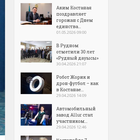
Аким Костаная
поздравляет
горожан с Днем
единства...
01.05.2026 09:00
В Рудном
отметили 30 лет
«Рудный дауысы»
30.04.2026 21:07
Робот Жорик и
дрон-футбол – как
в Костанае...
29.04.2026 14:09
Автомобильный
завод Allur стал
участником...
29.04.2026 12:46