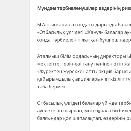
Мұндағы тәрбиеленушілер өздерінің ри
Ы.Алтынсарин атындағы дарынды бала
«Отбасылық үлгідегі «Жанұя» балалар а
сонда тәрбиеленіп жатқан бүлдіршінде
Аталмыш білім ордасының директоры Ы
мектептегі өзін-өзі тану пәнінен өтіп
«Жүректен жүрекке» атты акция барысы
қайырымдылық акцияларын өткізіліп тұр
таба бермек.
Отбасылық үлгідегі балалар үйінде тә
әуелете ән шырқап, мың бұрала би биле
балғындар қол шапалақтап, өздерінің р