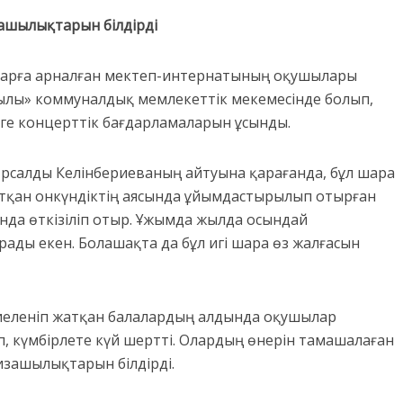
зашылықтарын білдірді
ларға арналған мектеп-интернатының оқушылары
уылы» коммуналдық мемлекеттік мекемесінде болып,
рге концерттік бағдарламаларын ұсынды.
рсалды Келінбериеваның айтуына қарағанда, бұл шара
 жатқан онкүндіктің аясында ұйымдастырылып отырған
нда өткізіліп отыр. Ұжымда жылда осындай
ады екен. Болашақта да бұл игі шара өз жалғасын
рбиеленіп жатқан балалардың алдында оқушылар
п, күмбірлете күй шертті. Олардың өнерін тамашалаған
изашылықтарын білдірді.