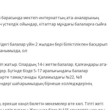
 барасында мектеп-интернаттың ата-аналарының
 үстелдік ойындар, кітаптар мұндағы балаларға сыйға
ідегі балалар үйін 2 жылдан бері біліктілікпен басқарып
қанымызда, ол:
ніп жатыр. Олардың 14-і жетім балалар. Қалғандары ата-
ер. Бүгінде бізде 5-17 аралығындағы балалар
мәрте тамақтанады. Қаламыздағы №22, №9
лкендері шаһарымыздың бірнеше колледждерінің
ерекше көңіл бөлетін мекемелер өте көп. Тіпті жеті
 өтіп тұрады. Жақында бізге №115 мектептің ұжымы