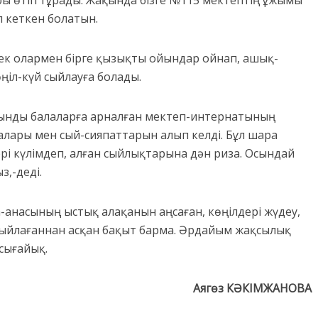
п кеткен болатын.
тек олармен бірге қызықты ойындар ойнап, ашық-
ңіл-күй сыйлауға болады.
рынды балаларға арналған мектеп-интернатының
алары мен сый-сияпаттарын алып келді. Бұл шара
ері күлімдеп, алған сыйлықтарына дән риза. Осындай
з,-деді.
а-анасының ыстық алақанын аңсаған, көңілдері жүдеу,
ыйлағаннан асқан бақыт барма. Әрдайым жақсылық
асығайық.
Аягөз КӘКІМЖАНОВА