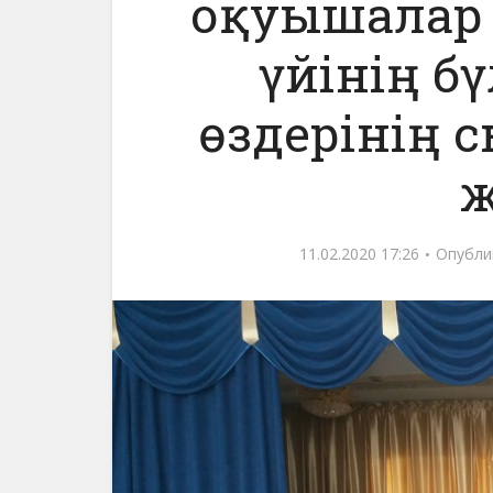
оқуышалар 
үйінің б
өздерінің 
ж
11.02.2020 17:26
Опубли