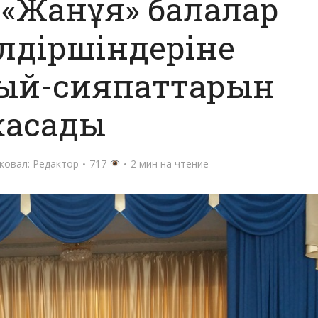
«Жанұя» балалар
үлдіршіндеріне
сый-сияпаттарын
асады
ковал:
Редактор
717
2 мин на чтение