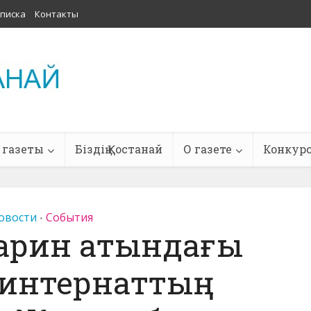
писка
Контакты
 газеты
Біздің Қостанай
О газете
Конкур
овости
События
•
арин атындағы
-интернаттың