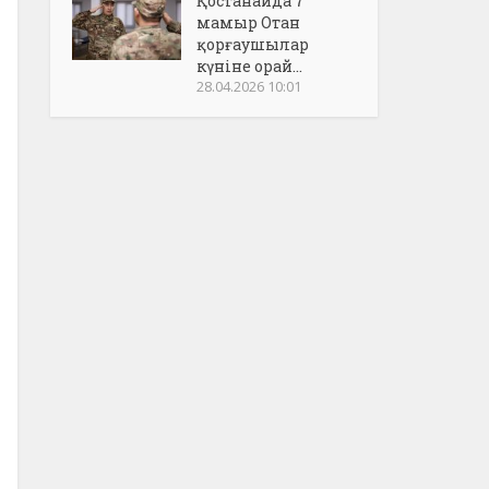
Қостанайда 7
мамыр Отан
қорғаушылар
күніне орай...
28.04.2026 10:01