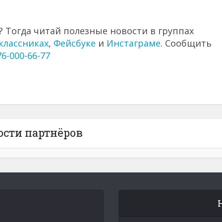
 Тогда читай полезные новости в группах
классниках
,
Фейсбуке
и
Инстаграме
. Сообщить
76-000-66-77
ости партнёров