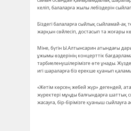
келіп, балаларға жылы лебіздерін сыйла
Біздегі балаларға сыйлық сыйламай-ақ 
жарқын сөйлесіп, достасып та жоғары кө
Міне, бүгін Ы.Алтынсарин атындағы да
ұжымы өздерінің концерттік бағдарлам
тәрбиеленушілерімізге өте ұнады. Жүзд
игі шараларға біз ерекше қуанып қаламы
«Жетім көрсең жебей жүр» дегендей, ат
жүректері мұңды балғындарға шаттық с
жасауға, бір-бірімізге қуаныш сыйлауға 