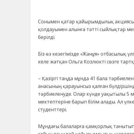
Сонымен қатар қайырымдылық акциясы
қолдауымен алынға тәтті сыйлықтар мен
берілді.
Біз өз кезегімізде «Жанұя» отбасылық үлг
келе жатқан Ольга Козлюкті сөзге тарт
– Қазіргі таңда мұнда 41 бала тәрбиеле
анасының қарауынсыз қалған бүлдіршінд
тәрбиеленуде. Олар күнде уақытылы 5 
мектептеріне барып білім алады. Ал ү
студенттері.
Мұндағы балаларға қамқорлық танытып, 
сайын осындай қайырымдылық шаралары