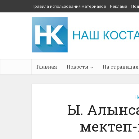
Правила использования материалов
Реклама
Под
Главная
Новости
На страницах
Н
Ы. Алынс
мектеп