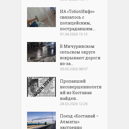
ИА «ТоболИнфо»
связалось с
полицейским,
пострадавшим...
01.04.2026 13:13
В Мичуринском
сельском округе
вскрывают дороги
из-за...
30.03.2026 08:07
Пропавший
несовершеннолетн
ий из Костаная
найден...
28.03.2026 12:26
Поезд «Костанай –
Алматы»
экстренно