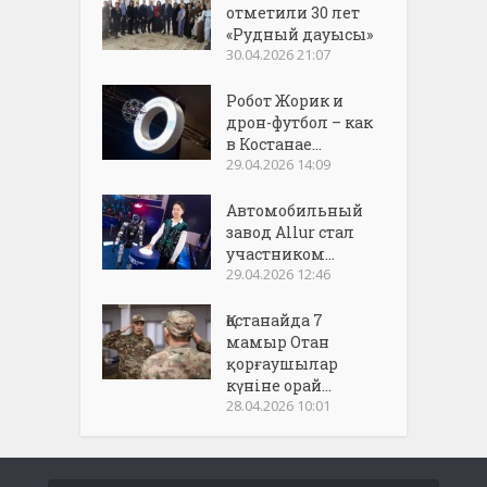
отметили 30 лет
«Рудный дауысы»
30.04.2026 21:07
Робот Жорик и
дрон-футбол – как
в Костанае...
29.04.2026 14:09
Автомобильный
завод Allur стал
участником...
29.04.2026 12:46
Қостанайда 7
мамыр Отан
қорғаушылар
күніне орай...
28.04.2026 10:01