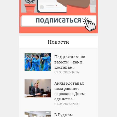
Новости
Под дождем, но
вместе! – как в
Костанае...
01.05.2026 16:09
Аким Костаная
поздравляет
горожан с Днем
единства...
01.05.2026 09:00
В Рудном