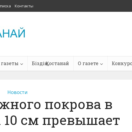
писка
Контакты
 газеты
Біздің Қостанай
О газете
Конкур
Новости
жного покрова в
а 10 см превышает