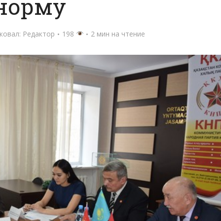
норму
ковал:
Редактор
198
2 мин на чтение