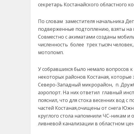
секретарь Костанайского областного к
По словам заместителя начальника Де
подверженные подтоплению, взяты на 
Совместно с акиматами созданы моби
численность более трех тысяч человек, 
мотопомп.
У собравшихся было немало вопросов к
некоторых районов Костаная, которые 
Северо-Западный микрорайон, п. Дружба
аэропорт. На них ответил главный инсп
пояснил, что для стока весенних вод с
частей Костаная,очищены от снега Южн
круглого стола напомнили ЧС-никам и 
ливневой канализации в областном цен