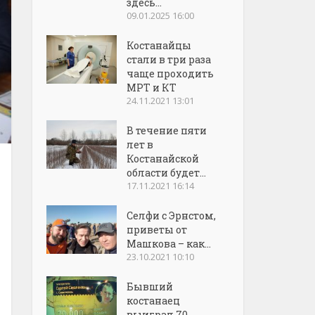
здесь...
09.01.2025 16:00
Костанайцы
стали в три раза
чаще проходить
МРТ и КТ
24.11.2021 13:01
В течение пяти
лет в
Костанайской
области будет...
17.11.2021 16:14
Селфи с Эрнстом,
приветы от
Машкова – как...
23.10.2021 10:10
Бывший
костанаец
выиграл 70