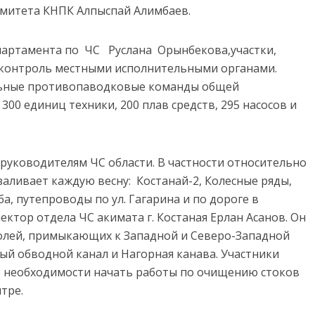
омитета КНПК Алпыспай Алимбаев.
партамента по ЧС Руслана Орынбекова,участки,
контроль местными исполнительными органами.
льные противопаводковые команды общей
300 единиц техники, 200 плав средств, 295 насосов и
 руководителям ЧС области. В частности относительно
заливает каждую весну: Костанай-2, Колесные ряды,
, путепроводы по ул. Гагарина и по дороге в
ектор отдела ЧС акимата г. Костаная Ерлан Асанов. Он
 полей, примыкающих к Западной и Северо-Западной
ый обводной канал и Нагорная канава. Участники
о необходимости начать работы по очищению стоков
тре.