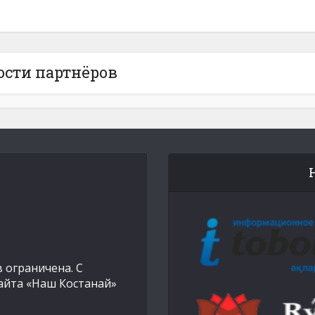
ости партнёров
 ограничена. С
айта «Наш Костанай»