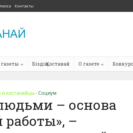
писка
Контакты
 газеты
Біздің Қостанай
О газете
Конкур
 и костанайцы
Социум
•
 людьми – основа
 работы», –