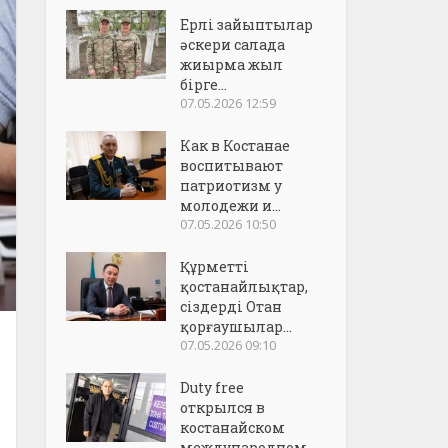
Ерлі зайыптылар
әскери салада
жиырма жыл
бірге...
07.05.2026 12:59
Как в Костанае
воспитывают
патриотизм у
молодежи и...
07.05.2026 10:50
Құрметті
қостанайлықтар,
сіздерді Отан
қорғаушылар...
07.05.2026 09:10
Duty free
открылся в
костанайском
международном..