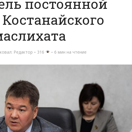
ель постоянной
 Костанайского
маслихата
ковал:
Редактор
316
6 мин на чтение