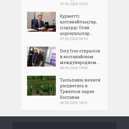
07.05.2026 10:50
Құрметті
қостанайлықтар,
сіздерді Отан
қорғаушылар...
07.05.2026 09:10
Duty free открылся
в костанайском
международном...
06.05.2026 19:00
Тюльпаны начали
расцветать в
Триатлон-парке
Костаная
06.05.2026 18:01