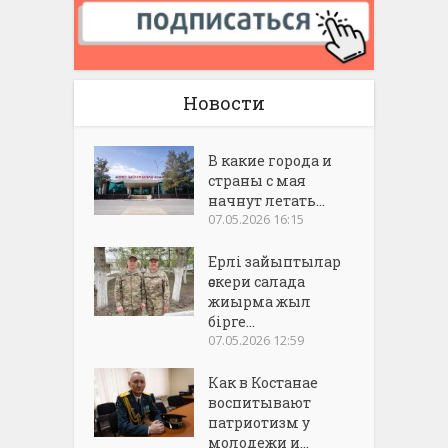
Новости
В какие города и
страны с мая
начнут летать...
07.05.2026 16:15
Ерлі зайыптылар
әскери салада
жиырма жыл
бірге...
07.05.2026 12:59
Как в Костанае
воспитывают
патриотизм у
молодежи и...