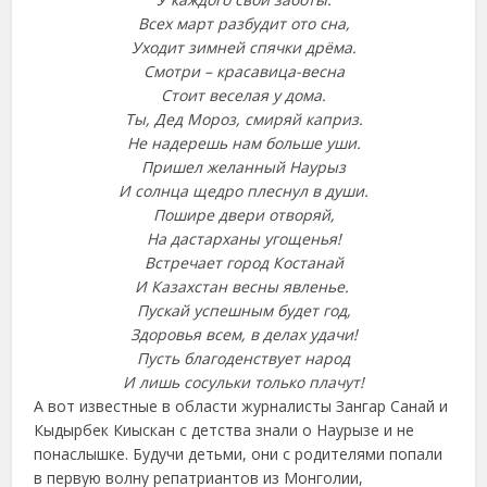
Всех март разбудит ото сна,
Уходит зимней спячки дрёма.
Смотри – красавица-весна
Стоит веселая у дома.
Ты, Дед Мороз, смиряй каприз.
Не надерешь нам больше уши.
Пришел желанный Наурыз
И солнца щедро плеснул в души.
Пошире двери отворяй,
На дастарханы угощенья!
Встречает город Костанай
И Казахстан весны явленье.
Пускай успешным будет год,
Здоровья всем, в делах удачи!
Пусть благоденствует народ
И лишь сосульки только плачут!
А вот известные в области журналисты Зангар Санай и
Кыдырбек Киыскан с детства знали о Наурызе и не
понаслышке. Будучи детьми, они с родителями попали
в первую волну репатриантов из Монголии,