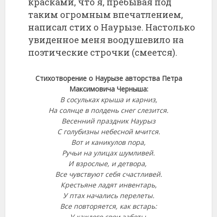
красками, что я, пребывая под
таким огромным впечатлением,
написал стих о Наурызе. Настолько
увиденное меня воодушевило на
поэтические строчки (смеется).
Стихотворение о Наурызе авторства Петра
Максимовича Черныша:
В сосульках крыша и карниз,
На солнце в полдень снег слезится.
Весенний праздник Наурыз
С голубизны небесной мчится.
Вот и каникулов пора,
Ручьи на улицах шумливей.
И взрослые, и детвора,
Все чувствуют себя счастливей.
Крестьяне ладят инвентарь,
У птах начались перелеты.
Все повторяется, как встарь:
У каждого свои заботы.