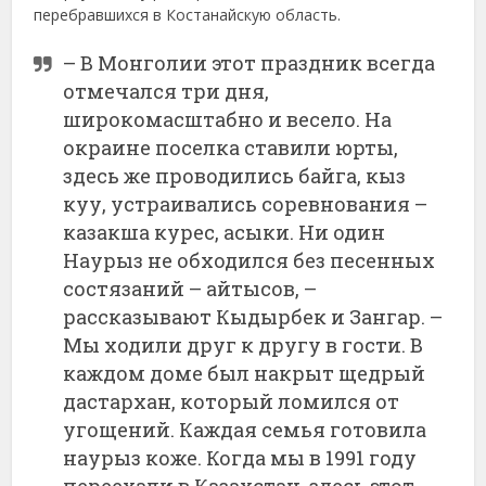
перебравшихся в Костанайскую область.
– В Монголии этот праздник всегда
отмечался три дня,
широкомасштабно и весело. На
окраине поселка ставили юрты,
здесь же проводились байга, кыз
куу, устраивались соревнования –
казакша курес, асыки. Ни один
Наурыз не обходился без песенных
состязаний – айтысов, –
рассказывают Кыдырбек и Зангар. –
Мы ходили друг к другу в гости. В
каждом доме был накрыт щедрый
дастархан, который ломился от
угощений. Каждая семья готовила
наурыз коже. Когда мы в 1991 году
переехали в Казахстан, здесь этот