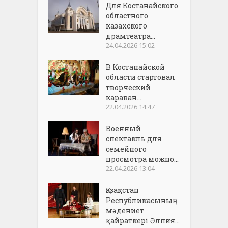
Для Костанайского
областного
казахского
драмтеатра...
24.04.2026 15:02
В Костанайской
области стартовал
творческий
караван...
22.04.2026 14:47
Военный
спектакль для
семейного
просмотра можно...
22.04.2026 13:04
Қазақстан
Республикасының
мәдениет
қайраткері Әлпия...