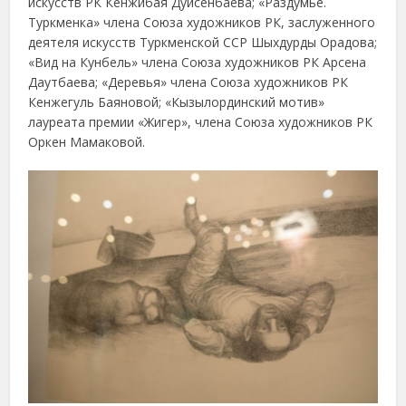
искусств РК Кенжибая Дуйсенбаева; «Раздумье.
Туркменка» члена Союза художников РК, заслуженного
деятеля искусств Туркменской ССР Шыхдурды Орадова;
«Вид на Кунбель» члена Союза художников РК Арсена
Даутбаева; «Деревья» члена Союза художников РК
Кенжегуль Баяновой; «Кызылординский мотив»
лауреата премии «Жигер», члена Союза художников РК
Оркен Мамаковой.