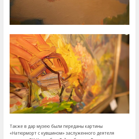
Также в дар музею были переданы картины
«Натюрморт с кувшином» заслуженного деятеля