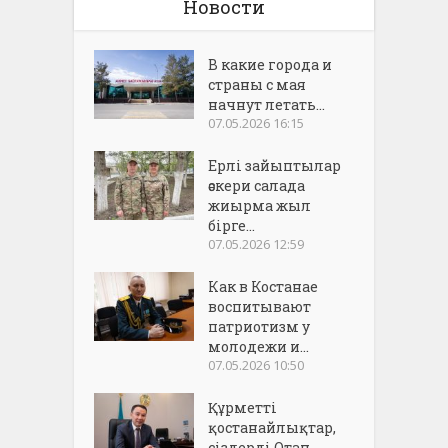
Новости
В какие города и
страны с мая
начнут летать...
07.05.2026 16:15
Ерлі зайыптылар
әскери салада
жиырма жыл
бірге...
07.05.2026 12:59
Как в Костанае
воспитывают
патриотизм у
молодежи и...
07.05.2026 10:50
Құрметті
қостанайлықтар,
сіздерді Отан