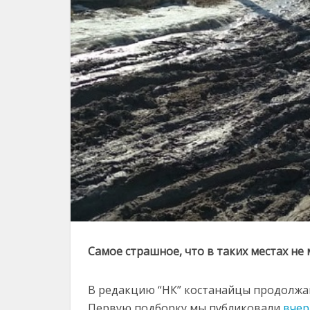
Самое страшное, что в таких местах н
В редакцию “НК” костанайцы продолжа
Первую подборку мы публиковали
вчер