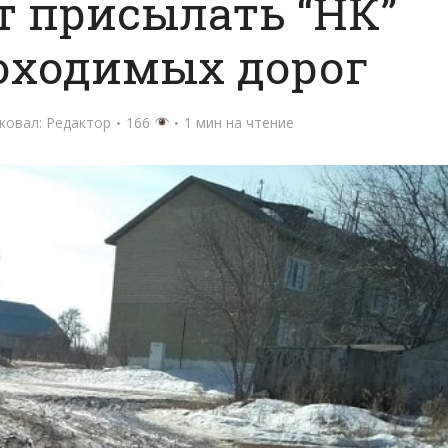
 присылать “НК”
оходимых дорог
ковал:
Редактор
166
1 мин на чтение