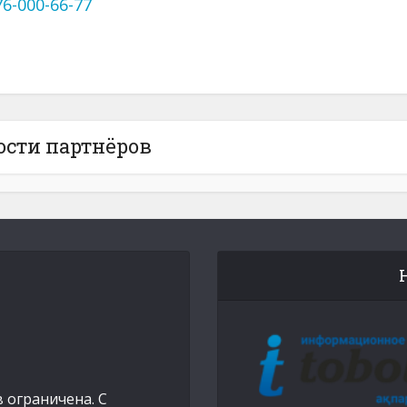
76-000-66-77
ости партнёров
 ограничена. С