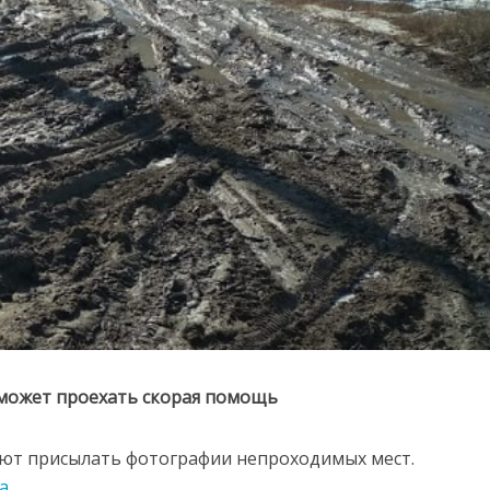
е может проехать скорая помощь
ют присылать фотографии непроходимых мест.
а
.