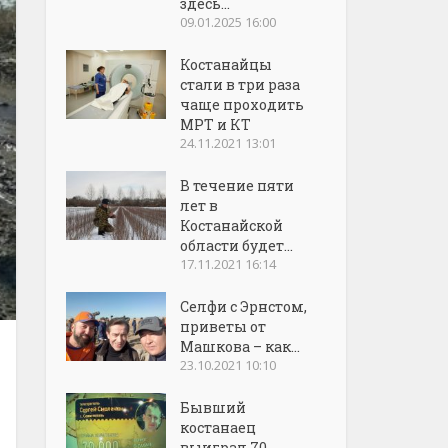
здесь...
09.01.2025 16:00
Костанайцы
стали в три раза
чаще проходить
МРТ и КТ
24.11.2021 13:01
В течение пяти
лет в
Костанайской
области будет...
17.11.2021 16:14
Селфи с Эрнстом,
приветы от
Машкова – как...
23.10.2021 10:10
Бывший
костанаец
выиграл 70