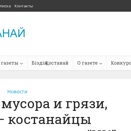
писка
Контакты
 газеты
Біздің Қостанай
О газете
Конкур
Новости
мусора и грязи,
 – костанайцы