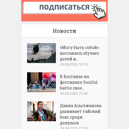
Новости
«Могу быть собой»:
костанаец обучает
детей и...
30.04.2026 16:10
В Костанае на
фестивале Soulful
battle свое...
30.04.2026 15:06
Даяна Асылжанова
развивает тайский
бокс среди
девушек
24.04.2026 12:18