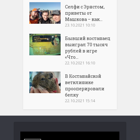
Селфи с Эрнстом,
приветы от
Машкова – как...
23.10.2021 10:10
Бывший костанаец
выиграл 70 тысяч
рублей в игре
«Что...
22.10.2021 16:10
В Костанайской
ветклинике
прооперировали
белку
22.10.2021 15:14