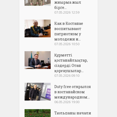
жиырма жыл
бірге...
07.05.2026 12:59
Как в Костанае
воспитывают
патриотизм у
молодежи и...
07.05.2026 10:50
Құрметті
қостанайлықтар,
сіздерді Отан
қорғаушылар...
07.05.2026 09:10
Duty free открылся
в костанайском
международном...
06.05.2026 19:00
Тюльпаны начали