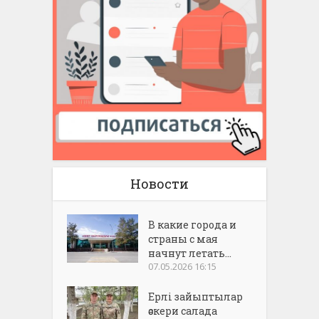
Новости
В какие города и
страны с мая
начнут летать...
07.05.2026 16:15
Ерлі зайыптылар
әскери салада