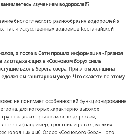
ы занимаетесь изучением водорослей?
вание биологического разнообразия водорослей я
х, так и искусственных водоемов Костанайской
налов, а после в Сети прошла информация «Грязная
а из отдыхающих в «Сосновом бору» сняла
растущие вдоль берега озера. При этом женщина
едолжном санитарном уходе. Что скажете по этому
человек не понимает особенностей функционирования
егиона, для которых характерно высокое
 групп водных организмов, водорослей,
льности (например, тростник и рогоз), мелких
есноводных рыб. Озеро «Соснового бора» – это