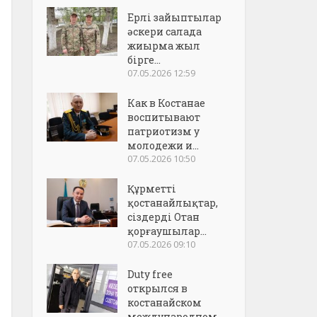
Ерлі зайыптылар
әскери салада
жиырма жыл
бірге...
07.05.2026 12:59
Как в Костанае
воспитывают
патриотизм у
молодежи и...
07.05.2026 10:50
Құрметті
қостанайлықтар,
сіздерді Отан
қорғаушылар...
07.05.2026 09:10
Duty free
открылся в
костанайском
международном..