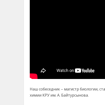
Наш собеседник – магистр биологии, с
химии КРУ им. А. Байтурсынова.