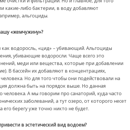
е очистки и фильтрации. Но и главное, для того
ли какие-либо бактерии, в воду добавляют
апример, альгоциды.
нашу «жемчужину»?
ся как водоросль, «цид» – убивающий. Альгоциды
ения, убивающие водоросли. Чаще всего это
инений, меди или вещества, которые при добавлении
е). В бассейн их добавляют в концентрациях,
человека. Но для того чтобы они подействовали на
ция должна быть на порядок выше. Но данная
о человека. А мы говорим про санаторий, куда часто
нических заболеваний, а тут озеро, от которого несет
а его берегу уже точно никто не будет.
 привести в эстетический вид водоем?