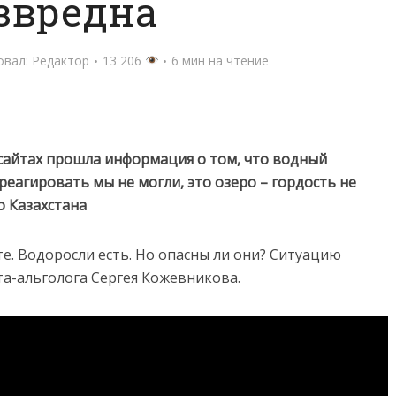
звредна
овал:
Редактор
13 206
6 мин на чтение
сайтах прошла информация о том, что водный
реагировать мы не могли, это озеро – гордость не
о Казахстана
е. Водоросли есть. Но опасны ли они? Ситуацию
а-альголога Сергея Кожевникова.