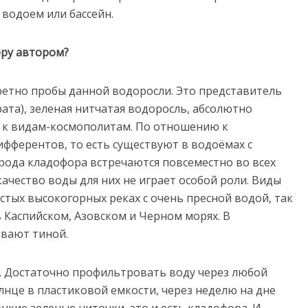
 водоем или бассейн.
еру автором?
етно пробы данной водоросли. Это представитель
ата), зеленая нитчатая водоросль, абсолютно
ся к видам-космополитам. По отношению к
ифферентов, то есть существуют в водоёмах с
рода кладофора встречаются повсеместно во всех
качество воды для них не играет особой роли. Виды
стых высокогорных реках с очень пресной водой, так
 Каспийском, Азовском и Черном морях. В
вают тиной.
ь. Достаточно профильтровать воду через любой
лнце в пластиковой емкости, через неделю на дне
онкие зеленые ниточки, это и есть кладофора. И