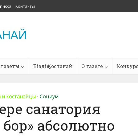
писка
Контакты
 газеты
Біздің Қостанай
О газете
Конкур
 и костанайцы
Социум
•
зере санатория
 бор» абсолютно