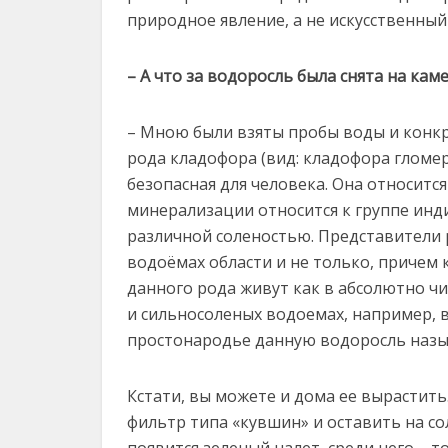
природное явление, а не искусственный
– А что за водоросль была снята на кам
– Мною были взяты пробы воды и конкр
рода кладофора (вид: кладофора гломер
безопасная для человека. Она относит
минерализации относится к группе инд
различной соленостью. Представители 
водоёмах области и не только, причем 
данного рода живут как в абсолютно чи
и сильносоленых водоемах, например, в
простонародье данную водоросль назы
Кстати, вы можете и дома ее вырастит
фильтр типа «кувшин» и оставить на со
появится зеленый налет, среди него – т