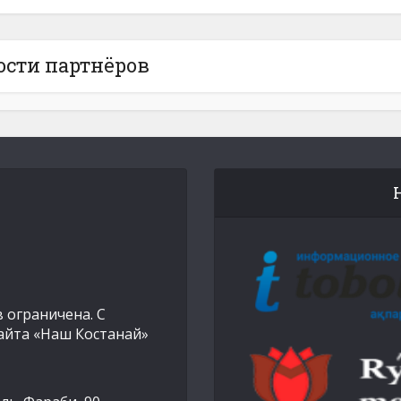
ости партнёров
 ограничена. С
айта «Наш Костанай»