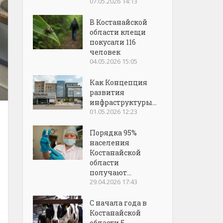
07.05.2026 14:13
В Костанайской
области клещи
покусали 116
человек
04.05.2026 15:05
Как Концепция
развития
инфраструктуры...
01.05.2026 12:23
Порядка 95%
населения
Костанайской
области
получают...
29.04.2026 17:43
С начала года в
Костанайской
области 5