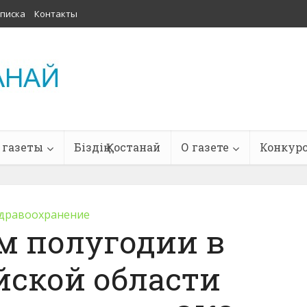
писка
Контакты
 газеты
Біздің Қостанай
О газете
Конкур
дравоохранение
м полугодии в
йской области