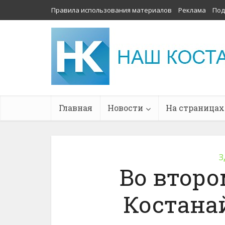
Правила использования материалов
Реклама
Под
Главная
Новости
На страницах
З
Во второ
Костана