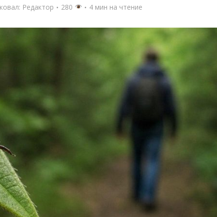
ковал:
Редактор
280
4 мин на чтение