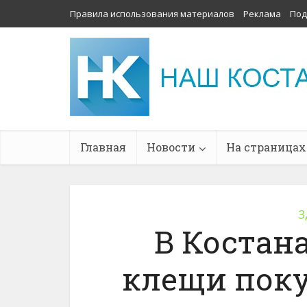
Правила использования материалов
Реклама
Под
Главная
Новости
На страницах
З
В Костан
клещи поку