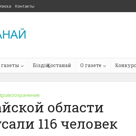
писка
Контакты
 газеты
Біздің Қостанай
О газете
Конкур
дравоохранение
айской области
сали 116 человек