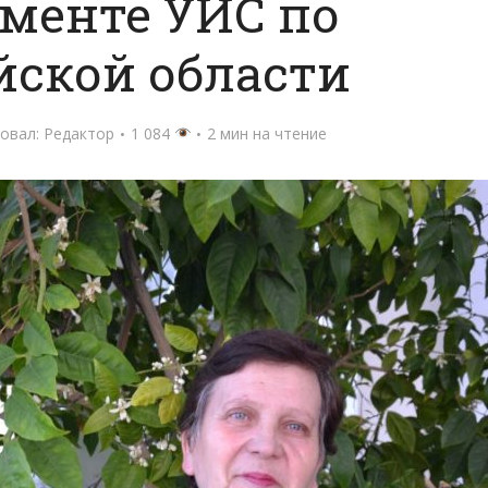
менте УИС по
йской области
овал:
Редактор
1 084
2 мин на чтение