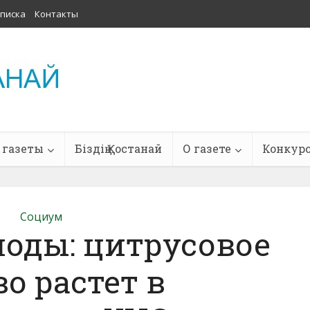
писка
Контакты
 газеты
Біздің Қостанай
О газете
Конкур
Социум
оды: цитрусовое
о растет в