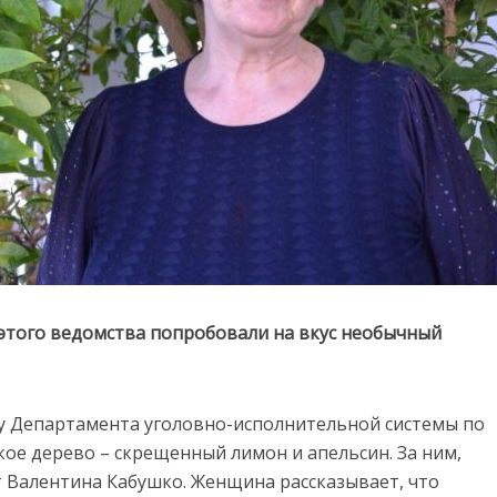
этого ведомства попробовали на вкус необычный
ду Департамента уголовно-исполнительной системы по
кое дерево – скрещенный лимон и апельсин. За ним,
т Валентина Кабушко. Женщина рассказывает, что