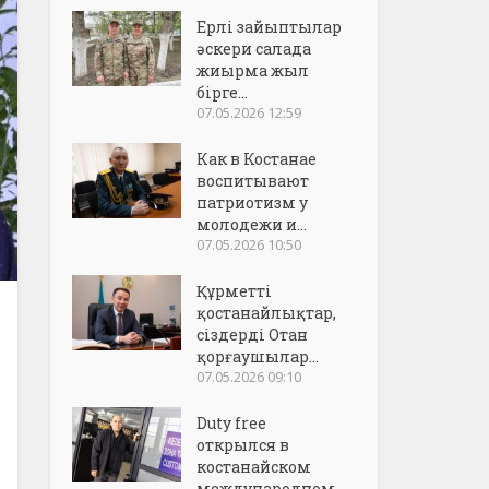
Ерлі зайыптылар
әскери салада
жиырма жыл
бірге...
07.05.2026 12:59
Как в Костанае
воспитывают
патриотизм у
молодежи и...
07.05.2026 10:50
Құрметті
қостанайлықтар,
сіздерді Отан
қорғаушылар...
07.05.2026 09:10
Duty free
открылся в
костанайском
международном..