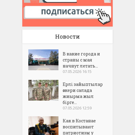
Новости
В какие города и
страны с мая
начнут летать...
07.05.2026 16:15
Ерлі зайыптылар
әскери салада
жиырма жыл
бірге...
07.05.2026 12:59
Как в Костанае
воспитывают
патриотизм у