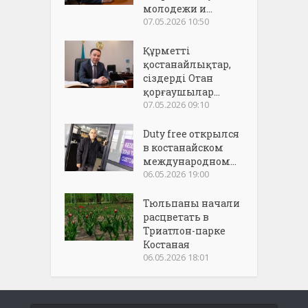
молодежи и...
07.05.2026 10:50
Құрметті
қостанайлықтар,
сіздерді Отан
қорғаушылар...
07.05.2026 09:10
Duty free открылся
в костанайском
международном...
06.05.2026 19:00
Тюльпаны начали
расцветать в
Триатлон-парке
Костаная
06.05.2026 18:01