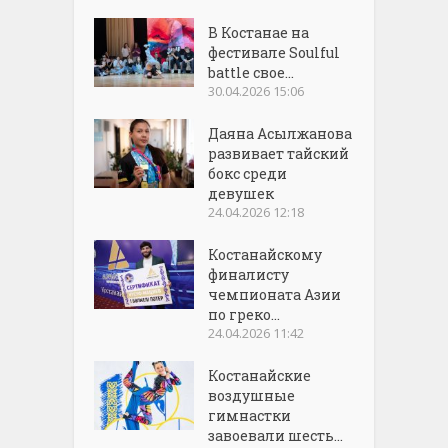
В Костанае на
фестивале Soulful
battle свое...
30.04.2026 15:06
Даяна Асылжанова
развивает тайский
бокс среди
девушек
24.04.2026 12:18
Костанайскому
финалисту
чемпионата Азии
по греко...
24.04.2026 11:42
Костанайские
воздушные
гимнастки
завоевали шесть...