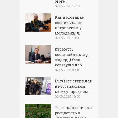
бірге...
07.05.2026 12:59
Как в Костанае
воспитывают
патриотизм у
молодежи и...
07.05.2026 10:50
Құрметті
қостанайлықтар,
сіздерді Отан
қорғаушылар...
07.05.2026 09:10
Duty free открылся
в костанайском
международном...
06.05.2026 19:00
Тюльпаны начали
расцветать в