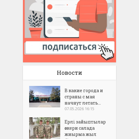
Новости
В какие города и
страны с мая
начнут летать...
07.05.2026 16:15
Ерлі зайыптылар
әскери салада
жиырма жыл