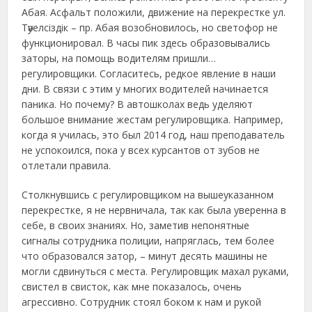
Абая. Асфальт положили, движение на перекрестке ул.
Тәуелсіздік – пр. Абая возобновилось, но светофор не
функционировал. В часы пик здесь образовывались
заторы, на помощь водителям пришли…
регулировщики. Согласитесь, редкое явление в наши
дни. В связи с этим у многих водителей начинается
паника. Но почему? В автошколах ведь уделяют
большое внимание жестам регулировщика. Например,
когда я училась, это был 2014 год, наш преподаватель
не успокоился, пока у всех курсантов от зубов не
отлетали правила.
Столкнувшись с регулировщиком на вышеуказанном
перекрестке, я не нервничала, так как была уверенна в
себе, в своих знаниях. Но, заметив непонятные
сигналы сотрудника полиции, напряглась, тем более
что образовался затор, – минут десять машины не
могли сдвинуться с места. Регулировщик махал руками,
свистел в свисток, как мне показалось, очень
агрессивно. Сотрудник стоял боком к нам и рукой