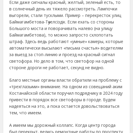
Если даже сигналы красный, желтый, зеленый есть, то
в солнечный день их тяжело рассмотреть. Лампочки
выгорели, стали тусклыми. Пример – перекресток улиц
Баймагамбетова-Тәуелсіздік. Если ехать со стороны
Большого моста и поворачивать налево (на улицу
Баймагамбетова), то можно запросто схлопотать
штраф. Здесь ведь работают «умные» камеры, которые
автоматически высылают «письма счастья» водителям
за выезд за стоп-линию и проезд на красный сигнал
светофора. Но дело в том, что светофор на одной
стороне дороги не работает, секунд не видно.
Благо местные органы власти обратили на проблему с
«трехглазыми» внимание. На одном из совещаний аким
Костанайской области поручил подрядчику в 2024 году
привести в порядок все светофоры в городе. Будем
надеяться на это, а пока остается довольствоваться
тем, что имеем.
А имеем мы дорожный коллапс. Когда центр города
был перекрыт, велись ремонтные работы по проспекту