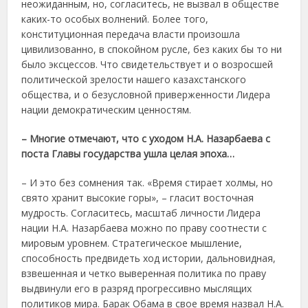
неожиданным, но, согласитесь, не вызвал в обществе
каких-то особых волнений. Более того,
конституционная передача власти произошла
цивилизованно, в спокойном русле, без каких бы то ни
было эксцессов. Что свидетельствует и о возросшей
политической зрелости нашего казахстанского
общества, и о безус­ловной приверженности Лидера
нации демократическим ценностям.
– Многие отмечают, что с уходом Н.А. Назарбаева с
поста Главы государства ушла целая эпоха…
– И это без сомнения так. «Время стирает холмы, но
свято хранит высокие горы», – гласит восточная
мудрость. Согласитесь, масштаб личности Лидера
нации Н.А. Назарбаева можно по праву соотнести с
мировым уровнем. Стратегическое мышление,
способность предвидеть ход истории, дальновидная,
взвешенная и четко выверенная политика по праву
выдвинули его в разряд прогрессивно мыслящих
политиков мира. Барак Обама в свое время назвал Н.А.