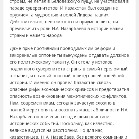
строем, не летал в Беловежскую пущу, не участвовал в
параде суверенитетов. И Казахстан был создан не
оружием, а мудростью и волей Лидера нации».
Действительно, невозможно ни приуменьшить, ни
преувеличить роль Н.А. Назарбаева в истории нашей
страны и нашего народа.
Даже ярые противники проводимых им реформ и
закоренелые оппоненты вынуждены отдавать должное
его политическому таланту. Он стоял у истоков
подлинного суверенитета страны в самый переломный,
а значит, и в самый опасный период нашей новейшей
истории. И именно он провел Казахстан сквозь
опасные рифы экономических кризисов и предотвратил
опасность возникновения межэтнических конфликтов.
Нам, современникам, сегодня зачастую сложно в
полной мере понять и осознать масштаб личности Н.А.
Назарбаева и значение сегодняшних поистине
исторических событий. Поскольку, как известно,
великое видится на расстоянии. Но для нас,
казахстанцев, Н. А. Назарбаев, без всякого сомнения и