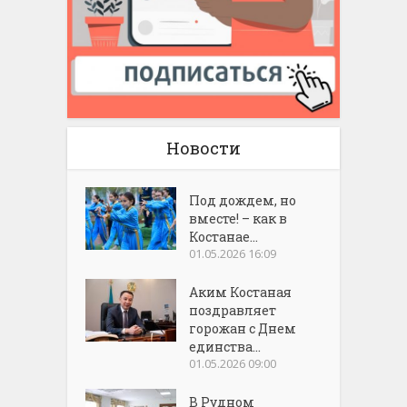
Новости
Под дождем, но
вместе! – как в
Костанае...
01.05.2026 16:09
Аким Костаная
поздравляет
горожан с Днем
единства...
01.05.2026 09:00
В Рудном