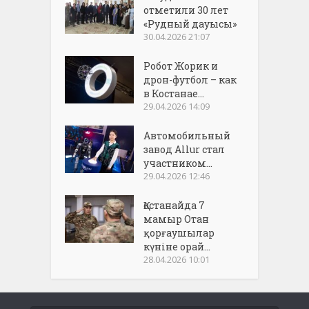
отметили 30 лет
«Рудный дауысы»
30.04.2026 21:07
Робот Жорик и
дрон-футбол – как
в Костанае...
29.04.2026 14:09
Автомобильный
завод Allur стал
участником...
29.04.2026 12:46
Қостанайда 7
мамыр Отан
қорғаушылар
күніне орай...
28.04.2026 10:01