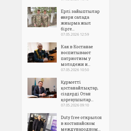
Ерлі зайыптылар
әскери салада
жиырма жыл
бірге...
07.05.2026 12:59
Как в Костанае
воспитывают
патриотизм у
молодежи и...
07.05.2026 10:50
Құрметті
қостанайлықтар,
сіздерді Отан
қорғаушылар...
07.05.2026 09:10
Duty free открылся
в костанайском
международном...