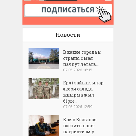
Новости
В какие города и
страны с мая
начнут летать...
07.05.2026 16:15
Ерлі зайыптылар
әскери салада
жиырма жыл
бірге...
07.05.2026 12:59
Как в Костанае
воспитывают
патриотизм у