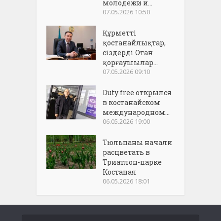
молодежи и...
07.05.2026 10:50
Құрметті
қостанайлықтар,
сіздерді Отан
қорғаушылар...
07.05.2026 09:10
Duty free открылся
в костанайском
международном...
06.05.2026 19:00
Тюльпаны начали
расцветать в
Триатлон-парке
Костаная
06.05.2026 18:01