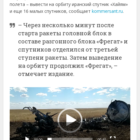
полета – вывести на орбиту иранский спутник «Хайям»
и еще 16 малых спутников, сообщает
kommersant.ru
.
– Через несколько минут после
старта ракеты головной блок в
составе разгонного блока «Фрегат» и
спутников отделился от третьей
ступени ракеты. Затем выведение
на орбиту продолжил «Фрегат», –
отмечает издание.
Видеоплеер
00:00
00:40