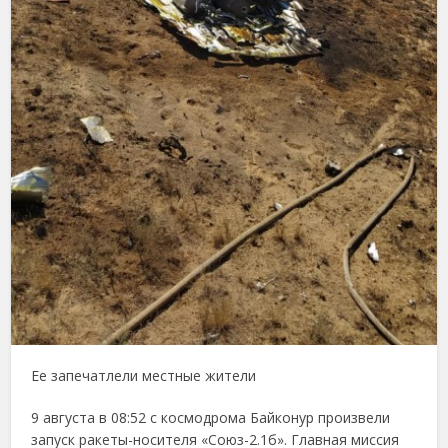
Ее запечатлели местные жители
9 августа в 08:52 с космодрома Байконур произвели
запуск ракеты-носителя «Союз-2.1б». Главная миссия