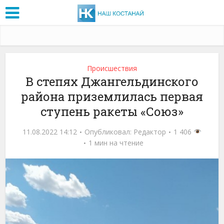
Проиcшествия
В степях Джангельдинского
района приземлилась первая
ступень ракеты «Союз»
11.08.2022 14:12
Опубликовал:
Редактор
1 406
1 мин на чтение