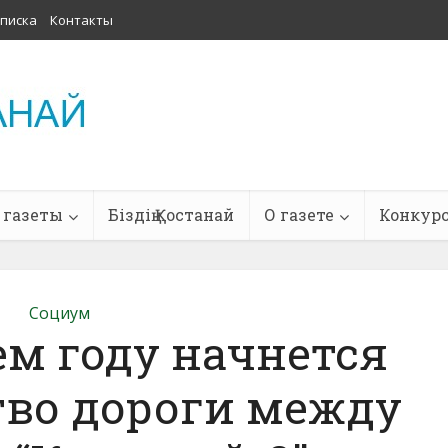
писка
Контакты
 газеты
Біздің Қостанай
О газете
Конкур
Социум
м году начнется
тво дороги между