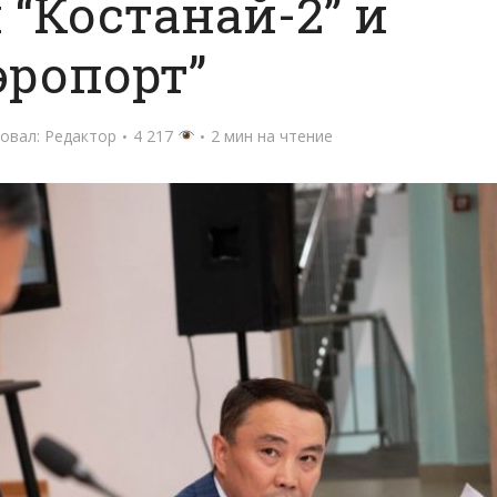
“Костанай-2” и
эропорт”
овал:
Редактор
4 217
2 мин на чтение