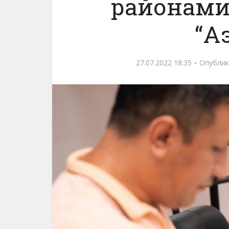
районами 
“А
27.07.2022 18:35
Опублик