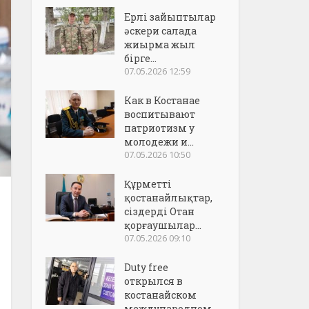
Ерлі зайыптылар
әскери салада
жиырма жыл
бірге...
07.05.2026 12:59
Как в Костанае
воспитывают
патриотизм у
молодежи и...
07.05.2026 10:50
Құрметті
қостанайлықтар,
сіздерді Отан
қорғаушылар...
07.05.2026 09:10
Duty free
открылся в
костанайском
международном..